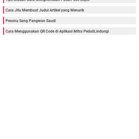
Cara Jitu Membuat Judul Artikel yang Menarik
Pesona Sang Pangeran Saudi
Cara Menggunakan QR Code di Aplikasi Mitra PeduliLindungi