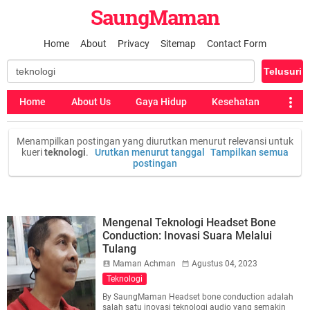
SaungMaman
Home
About
Privacy
Sitemap
Contact Form
Home
About Us
Gaya Hidup
Kesehatan
Menampilkan postingan yang diurutkan menurut relevansi untuk
kueri
teknologi
.
Urutkan menurut tanggal
Tampilkan semua
postingan
Mengenal Teknologi Headset Bone
Conduction: Inovasi Suara Melalui
Tulang
Maman Achman
Agustus 04, 2023
Teknologi
By SaungMaman Headset bone conduction adalah
salah satu inovasi teknologi audio yang semakin