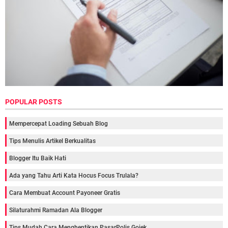
POPULAR POSTS
Mempercepat Loading Sebuah Blog
Tips Menulis Artikel Berkualitas
Blogger Itu Baik Hati
Ada yang Tahu Arti Kata Hocus Focus Trulala?
Cara Membuat Account Payoneer Gratis
Silaturahmi Ramadan Ala Blogger
Tips Mudah Cara Menghentikan PasarPolis Gojek