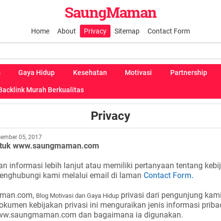
SaungMaman
Home
About
Privacy
Sitemap
Contact Form
s
Gaya Hidup
Kesehatan
Motivasi
Partnership
Backlink Murah Berkualitas
Privacy
ember 05, 2017
 untuk www.saungmaman.com
 informasi lebih lanjut atau memiliki pertanyaan tentang kebij
enghubungi kami melalui email di laman
Contact Form.
man.com,
privasi dari pengunjung kam
Blog Motivasi dan Gaya Hidup
okumen kebijakan privasi ini menguraikan jenis informasi priba
ww.saungmaman.com dan bagaimana ia digunakan.