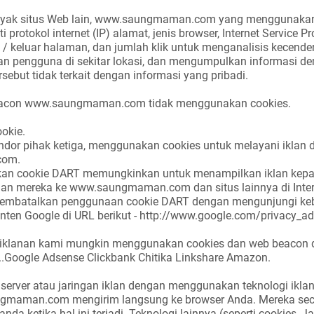
nyak situs Web lain, www.saungmaman.com yang menggunakan 
i protokol internet (IP) alamat, jenis browser, Internet Service Pr
 / keluar halaman, dan jumlah klik untuk menganalisis kecend
kan pengguna
di sekitar lokasi, dan mengumpulkan informasi d
rsebut tidak terkait dengan informasi yang pribadi.
eacon
www.saungmaman.com tidak menggunakan cookies.
ookie
.
endor pihak ketiga, menggunakan cookies untuk melayani iklan d
com.
kan cookie DART memungkinkan untuk menampilkan iklan kep
an mereka ke www.saungmaman.com dan situs lainnya di Inter
embatalkan penggunaan cookie DART dengan mengunjungi kebi
onten Google di URL berikut - http://www.google.com/privacy_ad
riklanan kami mungkin menggunakan cookies dan web beacon d
.
Google Adsense
Clickbank
Chitika
Linkshare
Amazon.
ga server atau jaringan iklan dengan menggunakan teknologi ikla
gmaman.com mengirim langsung ke browser Anda.
Mereka sec
da ketika hal ini terjadi.
Teknologi lainnya (seperti cookies, J