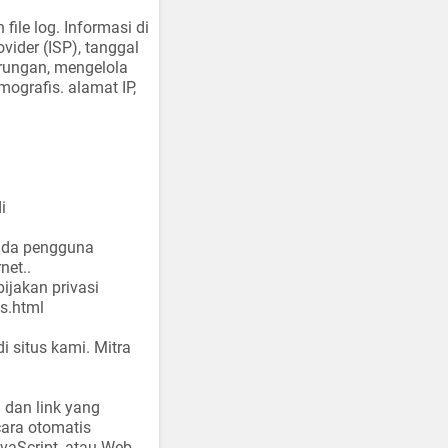
file log.
Informasi di
ovider (ISP), tanggal
erungan, mengelola
emografis.
alamat IP,
i
ada pengguna
net.
.
jakan privasi
s.html
i situs kami.
Mitra
n dan link yang
ara otomatis
avaScript, atau Web