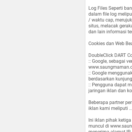
Log Files
Seperti ba
dalam file log meliput
/ waktu cap, merujuk
situs, melacak gera
dan lain informasi te
Cookies dan Web B
DoubleClick DART C
:: Google, sebagai v
www.saungmaman.
:: Google mengguna
berdasarkan kunjung
:: Pengguna dapat m
jaringan iklan dan k
Beberapa partner pe
iklan kami meliputi ...
Ini iklan pihak keti
muncul di www.saun
menerima alamat IP an