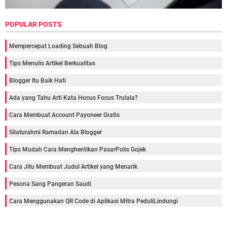
POPULAR POSTS
Mempercepat Loading Sebuah Blog
Tips Menulis Artikel Berkualitas
Blogger Itu Baik Hati
Ada yang Tahu Arti Kata Hocus Focus Trulala?
Cara Membuat Account Payoneer Gratis
Silaturahmi Ramadan Ala Blogger
Tips Mudah Cara Menghentikan PasarPolis Gojek
Cara Jitu Membuat Judul Artikel yang Menarik
Pesona Sang Pangeran Saudi
Cara Menggunakan QR Code di Aplikasi Mitra PeduliLindungi