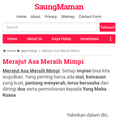
SaungMaman
Home
About
Privacy
Sitemap
Contact Form
Home
About Us
Gaya Hidup
Kesehatan
Home
gaya hidup
Merajut Asa Meraih Mimpi
Merajut Asa Meraih Mimpi
Merajut Asa Meraih Mimpi
. Setiap
impian
bisa kita
wujudkan. Yang penting harus ada
niat
,
kemauan
yang kuat,
pantang menyerah, terus berusaha
dan
diiringi
doa
serta permohonan kepada
Yang Maha
Kuasa
.
Yakinkan dalam diri,