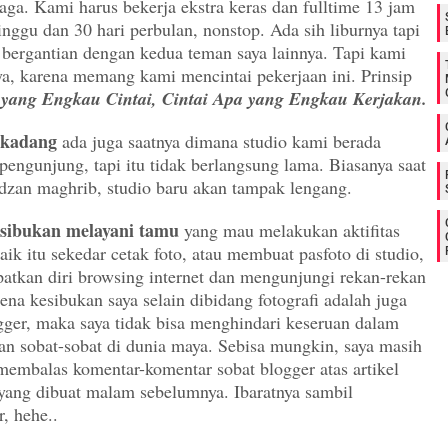
jaga. Kami harus bekerja ekstra keras dan fulltime 13 jam
inggu dan 30 hari perbulan, nonstop. Ada sih liburnya tapi
n bergantian dengan kedua teman saya lainnya. Tapi kami
, karena memang kami mencintai pekerjaan ini. Prinsip
yang Engkau Cintai, Cintai Apa yang Engkau Kerjakan.
-kadang
ada juga saatnya dimana studio kami berada
pengunjung, tapi itu tidak berlangsung lama. Biasanya saat
zan maghrib, studio baru akan tampak lengang.
kesibukan melayani tamu
yang mau melakukan aktifitas
baik itu sekedar cetak foto, atau membuat pasfoto di studio,
tkan diri browsing internet dan mengunjungi rekan-rekan
na kesibukan saya selain dibidang fotografi adalah juga
gger, maka saya tidak bisa menghindari keseruan dalam
n sobat-sobat di dunia maya. Sebisa mungkin, saya masih
embalas komentar-komentar sobat blogger atas artikel
 yang dibuat malam sebelumnya. Ibaratnya sambil
, hehe..