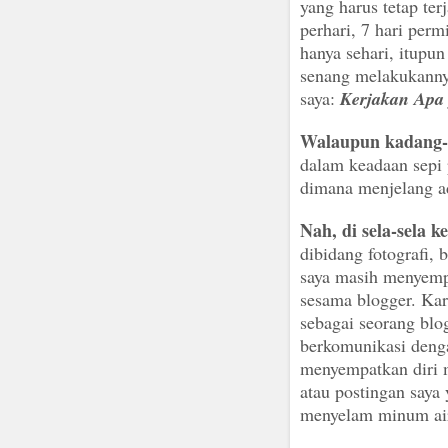
yang harus tetap ter
perhari, 7 hari perm
hanya sehari, itupu
senang melakukannya
saya:
Kerjakan Apa 
Walaupun kadang
dalam keadaan sepi 
dimana menjelang ad
Nah, di sela-sela 
dibidang fotografi, 
saya masih menyempa
sesama blogger. Kare
sebagai seorang blo
berkomunikasi denga
menyempatkan diri m
atau postingan saya
menyelam minum air