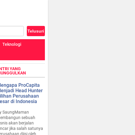
Teknologi
NTRI YANG
IUNGGULKAN
engapa ProCapita
enjadi Head Hunter
ilihan Perusahaan
esar di Indonesia
y SaungMaman
embangun sebuah
isnis akan berjalan
ancar jika salah satunya
erusahaan diisi oleh