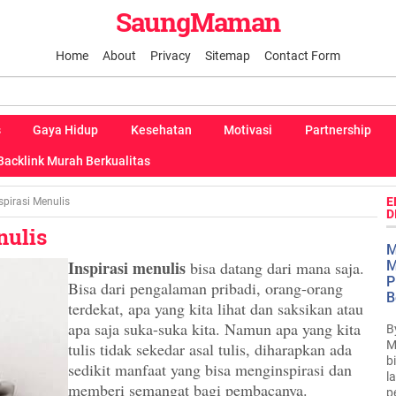
SaungMaman
Home
About
Privacy
Sitemap
Contact Form
s
Gaya Hidup
Kesehatan
Motivasi
Partnership
Backlink Murah Berkualitas
E
spirasi Menulis
D
nulis
M
Inspirasi menulis
bisa datang dari mana saja.
M
P
Bisa dari pengalaman pribadi, orang-orang
B
terdekat, apa yang kita lihat dan saksikan atau
apa saja suka-suka kita. Namun apa yang kita
B
M
tulis tidak sekedar asal tulis, diharapkan ada
b
sedikit manfaat yang bisa menginspirasi dan
l
memberi semangat bagi pembacanya.
p