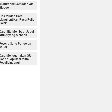
Silaturahmi Ramadan Ala
Blogger
Tips Mudah Cara
Menghentikan PasarPolis
Gojek
Cara Jitu Membuat Judul
Artikel yang Menarik
Pesona Sang Pangeran
Saudi
Cara Menggunakan QR
Code di Aplikasi Mitra
PeduliLindungi