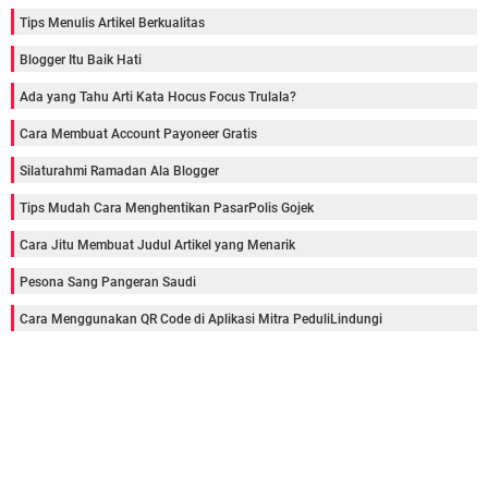
Tips Menulis Artikel Berkualitas
Blogger Itu Baik Hati
Ada yang Tahu Arti Kata Hocus Focus Trulala?
Cara Membuat Account Payoneer Gratis
Silaturahmi Ramadan Ala Blogger
Tips Mudah Cara Menghentikan PasarPolis Gojek
Cara Jitu Membuat Judul Artikel yang Menarik
Pesona Sang Pangeran Saudi
Cara Menggunakan QR Code di Aplikasi Mitra PeduliLindungi