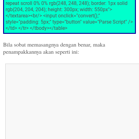
repeat scroll 0% 0% rgb(248, 248, 248); border: 1px solid
rgb(204, 204, 204); height: 300px; width: 550px">
</textarea><br/> <input onclick="convert();"
style="padding: 5px;" type="button" value="Parse Script" />
</td> </tr> </tbody></table>
Bila sobat memasangnya dengan benar, maka
penampakkannya akan seperti ini: