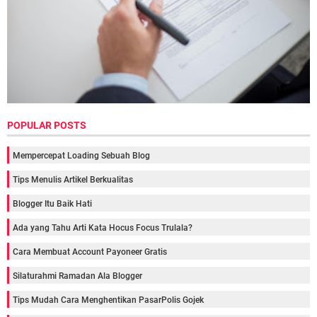
POPULAR POSTS
Mempercepat Loading Sebuah Blog
Tips Menulis Artikel Berkualitas
Blogger Itu Baik Hati
Ada yang Tahu Arti Kata Hocus Focus Trulala?
Cara Membuat Account Payoneer Gratis
Silaturahmi Ramadan Ala Blogger
Tips Mudah Cara Menghentikan PasarPolis Gojek