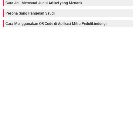
Cara Jitu Membuat Judul Artikel yang Menarik
Pesona Sang Pangeran Saudi
Cara Menggunakan QR Code di Aplikasi Mitra PeduliLindungi