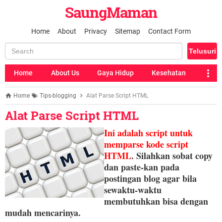
SaungMaman
Home
About
Privacy
Sitemap
Contact Form
Home
About Us
Gaya Hidup
Kesehatan
Home
Tips-blogging
Alat Parse Script HTML
Alat Parse Script HTML
Ini adalah script untuk
memparse kode script
HTML
. Silahkan sobat copy
dan paste-kan pada
postingan blog agar bila
sewaktu-waktu
membutuhkan bisa dengan
mudah mencarinya.