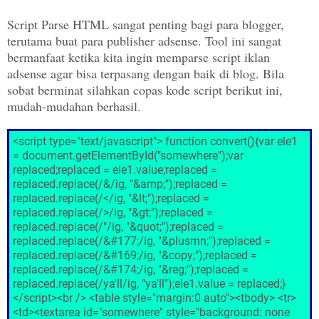
Script Parse HTML sangat penting bagi para blogger,
terutama buat para publisher adsense. Tool ini sangat
bermanfaat ketika kita ingin memparse script iklan
adsense agar bisa terpasang dengan baik di blog. Bila
sobat berminat silahkan copas kode script berikut ini,
mudah-mudahan berhasil.
<script type="text/javascript"> function convert(){var ele1
= document.getElementById("somewhere");var
replaced;replaced = ele1.value;replaced =
replaced.replace(/&/ig, "&amp;");replaced =
replaced.replace(/</ig, "&lt;");replaced =
replaced.replace(/>/ig, "&gt;");replaced =
replaced.replace(/"/ig, "&quot;");replaced =
replaced.replace(/&#177;/ig, "&plusmn;");replaced =
replaced.replace(/&#169;/ig, "&copy;");replaced =
replaced.replace(/&#174;/ig, "&reg;");replaced =
replaced.replace(/ya'll/ig, "ya'll");ele1.value = replaced;}
</script><br /> <table style="margin:0 auto"><tbody> <tr>
<td><textarea id="somewhere" style="background: none