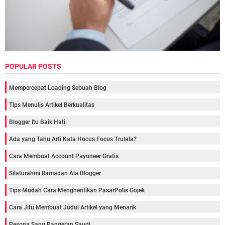
POPULAR POSTS
Mempercepat Loading Sebuah Blog
Tips Menulis Artikel Berkualitas
Blogger Itu Baik Hati
Ada yang Tahu Arti Kata Hocus Focus Trulala?
Cara Membuat Account Payoneer Gratis
Silaturahmi Ramadan Ala Blogger
Tips Mudah Cara Menghentikan PasarPolis Gojek
Cara Jitu Membuat Judul Artikel yang Menarik
Pesona Sang Pangeran Saudi