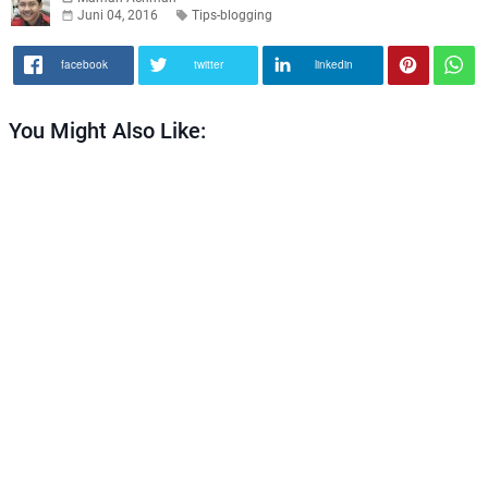
Juni 04, 2016
Tips-blogging
facebook
twitter
linkedin
You Might Also Like: