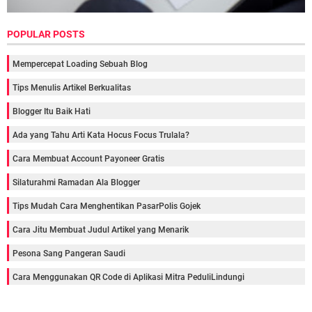
POPULAR POSTS
Mempercepat Loading Sebuah Blog
Tips Menulis Artikel Berkualitas
Blogger Itu Baik Hati
Ada yang Tahu Arti Kata Hocus Focus Trulala?
Cara Membuat Account Payoneer Gratis
Silaturahmi Ramadan Ala Blogger
Tips Mudah Cara Menghentikan PasarPolis Gojek
Cara Jitu Membuat Judul Artikel yang Menarik
Pesona Sang Pangeran Saudi
Cara Menggunakan QR Code di Aplikasi Mitra PeduliLindungi