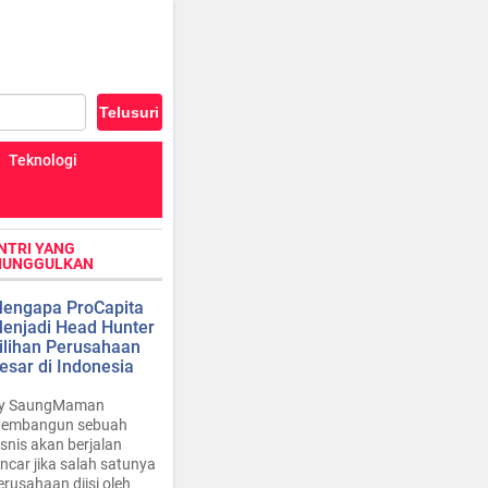
Teknologi
NTRI YANG
IUNGGULKAN
engapa ProCapita
enjadi Head Hunter
ilihan Perusahaan
esar di Indonesia
y SaungMaman
embangun sebuah
isnis akan berjalan
ancar jika salah satunya
erusahaan diisi oleh