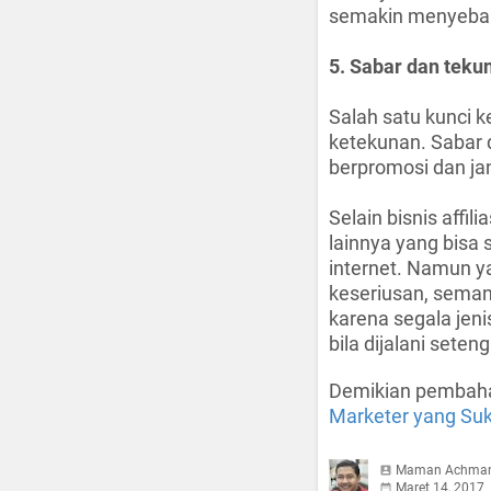
semakin menyebar
5. Sabar dan teku
Salah satu kunci k
ketekunan. Sabar
berpromosi dan ja
Selain bisnis affil
lainnya yang bisa 
internet. Namun y
keseriusan, sema
karena segala jenis
bila dijalani sete
Demikian pembah
Marketer yang Suk
Maman Achma
Maret 14, 2017