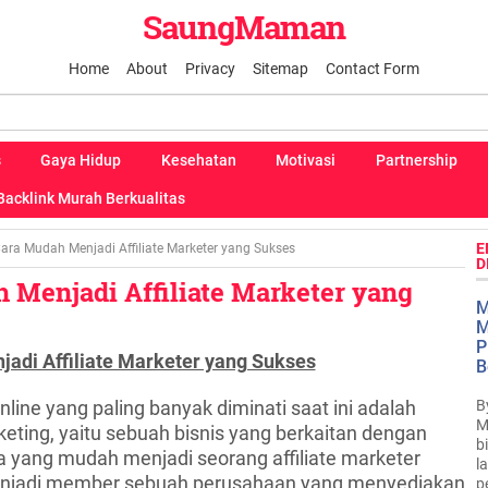
SaungMaman
Home
About
Privacy
Sitemap
Contact Form
s
Gaya Hidup
Kesehatan
Motivasi
Partnership
Backlink Murah Berkualitas
E
ara Mudah Menjadi Affiliate Marketer yang Sukses
D
 Menjadi Affiliate Marketer yang
M
M
P
adi Affiliate Marketer yang Sukses
B
B
nline yang paling banyak diminati saat ini adalah
M
arketing, yaitu sebuah bisnis yang berkaitan dengan
b
ra yang mudah menjadi seorang affiliate marketer
l
njadi member sebuah perusahaan yang menyediakan
p