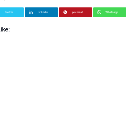
twitter
linkedin
pinterest
Whatsapp
ike: