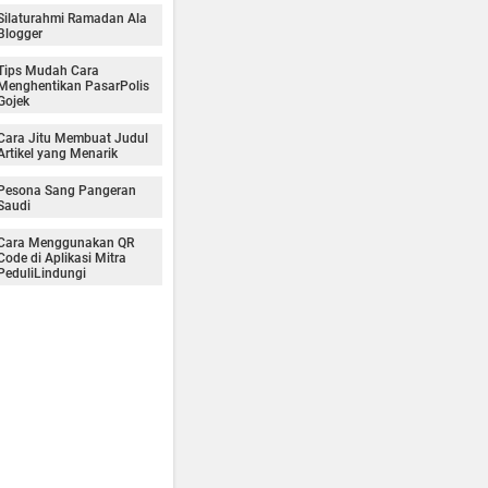
Silaturahmi Ramadan Ala
Blogger
Tips Mudah Cara
Menghentikan PasarPolis
Gojek
Cara Jitu Membuat Judul
Artikel yang Menarik
Pesona Sang Pangeran
Saudi
Cara Menggunakan QR
Code di Aplikasi Mitra
PeduliLindungi