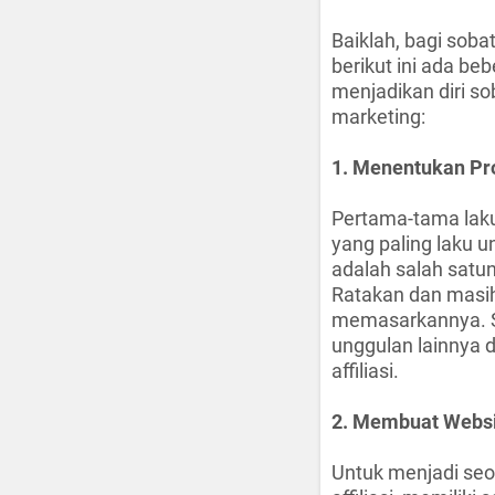
Baiklah, bagi soba
berikut ini ada be
menjadikan diri so
marketing:
1. Menentukan Pr
Pertama-tama lakuka
yang paling laku un
adalah salah satu
Ratakan dan masih 
memasarkannya. Si
unggulan lainnya d
affiliasi.
2. Membuat Websit
Untuk menjadi seor