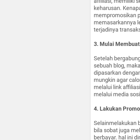
affiliasi, memilik
keharusan. Kenap
mempromosikan pr
memasarkannya le
terjadinya transak
3. Mulai Membuat 
Setelah bergabung 
sebuah blog, maka
dipasarkan dengan
mungkin agar calo
melalui link affili
melalui media sosia
4. Lakukan Promo
Selainmelakukan b
bila sobat juga m
berbayar. hal ini