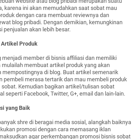
i sebuah website atau blog pribadi merupakan suatu
a, karena ini akan memudahkan saat sobat mau
oduk dengan cara membuat reviewnya dan
wat blog pribadi. Dengan demikian, kemungkinan
si penjualan akan lebih besar.
Artikel Produk
menjadi member di bisnis affiliasi dan memiliki
 mulailah membuat artikel produk yang akan
 mempostingnya di blog. Buat artikel semenarik
n pembeli merasa tertarik dan mau membeli produk
asi sobat. Kemudian bagikan artikel/tulisan sobat
l seperti Facebook, Twitter, G+, email dan lain-lain.
si yang Baik
anyak shre di beragai media sosial, alangkah baiknya
elkukan promosi dengan cara memasang iklan
 dimaksudkan agar perkembangan promosi bisnis sobat