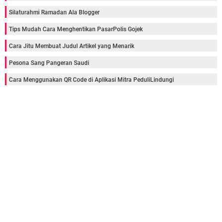
Silaturahmi Ramadan Ala Blogger
Tips Mudah Cara Menghentikan PasarPolis Gojek
Cara Jitu Membuat Judul Artikel yang Menarik
Pesona Sang Pangeran Saudi
Cara Menggunakan QR Code di Aplikasi Mitra PeduliLindungi