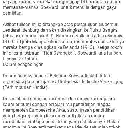
ia yang menulis, mereka menganggap DD berperan dalam
memanas-manasi Soewardi untuk menulis dengan gaya
demikian.
Akibat tulisan ini ia ditangkap atas persetujuan Gubernur
Jenderal Idenburg dan akan diasingkan ke Pulau Bangka
(atas permintaan sendiri). Namun demikian kedua rekannya,
DD dan Tjipto Mangoenkoesoemo, memprotes dan akhirnya
mereka bertiga diasingkan ke Belanda (1913). Ketiga tokoh
ini dikenal sebagai "Tiga Serangkai". Soewardi kala itu baru
berusia 24 tahun.
Dalam pengasingan
Dalam pengasingan di Belanda, Soewardi aktif dalam
organisasi para pelajar asal Indonesia, Indische Vereeniging
(Perhimpunan Hindia).
Di sinilah ia kemudian merintis cita-citanya memajukan
kaum pribumi dengan belajar ilmu pendidikan hingga
memperoleh Europeesche Akta, suatu ijazah pendidikan
yang bergengsi yang kelak menjadi pijakan dalam
mendirikan lembaga pendidikan yang didirikannya. Dalam
studinya ini Soewardi terpikat pada ide-ide sejumlah tokoh