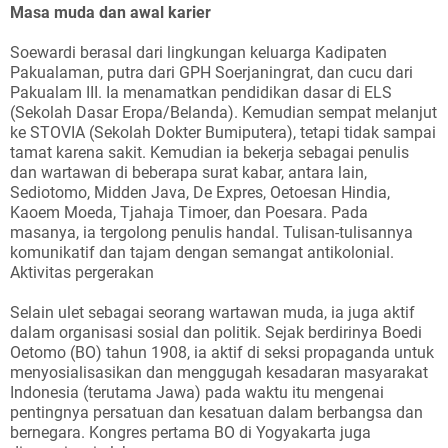
Masa muda dan awal karier
Soewardi berasal dari lingkungan keluarga Kadipaten
Pakualaman, putra dari GPH Soerjaningrat, dan cucu dari
Pakualam III. Ia menamatkan pendidikan dasar di ELS
(Sekolah Dasar Eropa/Belanda). Kemudian sempat melanjut
ke STOVIA (Sekolah Dokter Bumiputera), tetapi tidak sampai
tamat karena sakit. Kemudian ia bekerja sebagai penulis
dan wartawan di beberapa surat kabar, antara lain,
Sediotomo, Midden Java, De Expres, Oetoesan Hindia,
Kaoem Moeda, Tjahaja Timoer, dan Poesara. Pada
masanya, ia tergolong penulis handal. Tulisan-tulisannya
komunikatif dan tajam dengan semangat antikolonial.
Aktivitas pergerakan
Selain ulet sebagai seorang wartawan muda, ia juga aktif
dalam organisasi sosial dan politik. Sejak berdirinya Boedi
Oetomo (BO) tahun 1908, ia aktif di seksi propaganda untuk
menyosialisasikan dan menggugah kesadaran masyarakat
Indonesia (terutama Jawa) pada waktu itu mengenai
pentingnya persatuan dan kesatuan dalam berbangsa dan
bernegara. Kongres pertama BO di Yogyakarta juga