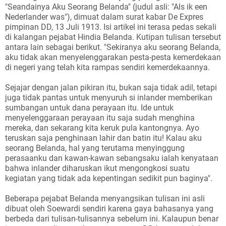
"Seandainya Aku Seorang Belanda" (judul asli: "Als ik een
Nederlander was"), dimuat dalam surat kabar De Expres
pimpinan DD, 13 Juli 1913. Isi artikel ini terasa pedas sekali
di kalangan pejabat Hindia Belanda. Kutipan tulisan tersebut
antara lain sebagai berikut. "Sekiranya aku seorang Belanda,
aku tidak akan menyelenggarakan pesta-pesta kemerdekaan
di negeri yang telah kita rampas sendiri kemerdekaannya.
Sejajar dengan jalan pikiran itu, bukan saja tidak adil, tetapi
juga tidak pantas untuk menyuruh si inlander memberikan
sumbangan untuk dana perayaan itu. Ide untuk
menyelenggaraan perayaan itu saja sudah menghina
mereka, dan sekarang kita keruk pula kantongnya. Ayo
teruskan saja penghinaan lahir dan batin itu! Kalau aku
seorang Belanda, hal yang terutama menyinggung
perasaanku dan kawan-kawan sebangsaku ialah kenyataan
bahwa inlander diharuskan ikut mengongkosi suatu
kegiatan yang tidak ada kepentingan sedikit pun baginya".
Beberapa pejabat Belanda menyangsikan tulisan ini asli
dibuat oleh Soewardi sendiri karena gaya bahasanya yang
berbeda dari tulisan-tulisannya sebelum ini. Kalaupun benar