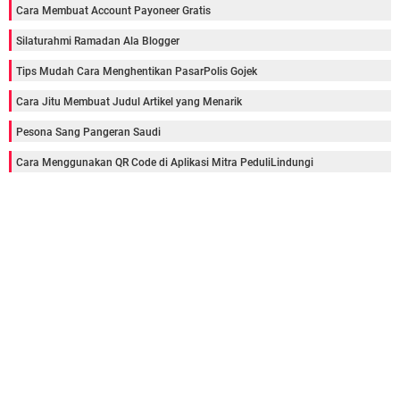
Cara Membuat Account Payoneer Gratis
Silaturahmi Ramadan Ala Blogger
Tips Mudah Cara Menghentikan PasarPolis Gojek
Cara Jitu Membuat Judul Artikel yang Menarik
Pesona Sang Pangeran Saudi
Cara Menggunakan QR Code di Aplikasi Mitra PeduliLindungi