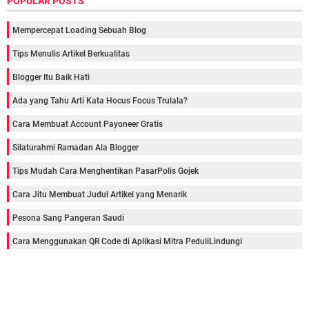
POPULAR POSTS
Mempercepat Loading Sebuah Blog
Tips Menulis Artikel Berkualitas
Blogger Itu Baik Hati
Ada yang Tahu Arti Kata Hocus Focus Trulala?
Cara Membuat Account Payoneer Gratis
Silaturahmi Ramadan Ala Blogger
Tips Mudah Cara Menghentikan PasarPolis Gojek
Cara Jitu Membuat Judul Artikel yang Menarik
Pesona Sang Pangeran Saudi
Cara Menggunakan QR Code di Aplikasi Mitra PeduliLindungi