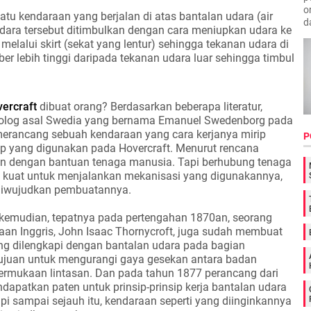
o
atu kendaraan yang berjalan di atas bantalan udara (air
d
udara tersebut ditimbulkan dengan cara meniupkan udara ke
elalui skirt (sekat yang lentur) sehingga tekanan udara di
r lebih tinggi daripada tekanan udara luar sehingga timbul
ercraft
dibuat orang? Berdasarkan beberapa literatur,
teolog asal Swedia yang bernama Emanuel Swedenborg pada
erancang sebuah kendaraan yang cara kerjanya mirip
P
sip yang digunakan pada Hovercraft. Menurut rencana
lan dengan bantuan tenaga manusia. Tapi berhubung tenaga
 kuat untuk menjalankan mekanisasi yang digunakannya,
 diwujudkan pembuatannya.
kemudian, tepatnya pada pertengahan 1870an, seorang
aan Inggris, John Isaac Thornycroft, juga sudah membuat
g dilengkapi dengan bantalan udara pada bagian
ujuan untuk mengurangi gaya gesekan antara badan
rmukaan lintasan. Dan pada tahun 1877 perancang dari
ndapatkan paten untuk prinsip-prinsip kerja bantalan udara
pi sampai sejauh itu, kendaraan seperti yang diinginkannya