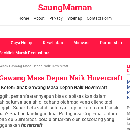
SaungMaman
Home
About
Privacy
Sitemap
Contact Form
s
Gaya Hidup
Kesehatan
Motivasi
Partnership
Backlink Murah Berkualitas
E
 Anak Gawang Masa Depan Naik Hovercraft
D
 Gawang Masa Depan Naik Hovercraft
M
M
 Keren: Anak Gawang Masa Depan Naik Hovercraft
P
ggih, pemanfaatannyapun bisa diaplikasikan dalam
B
lah satunya adalah di cabang olahraga yang dilengkapi
ggih. Sepak bola salah satunya. Tapi inikah format 'anak
B
M
an? Saat pertandingan final Portuguese Cup Final antara
b
ria de Guimaraes, bola diantarkan oleh seseorang yang
l
nggunakan
hovercraft
p