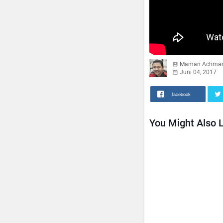
Maman Achma
Juni 04, 2017
facebook
You Might Also L