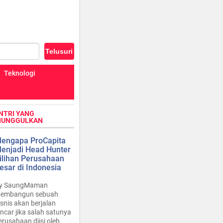
Teknologi
NTRI YANG
IUNGGULKAN
engapa ProCapita
enjadi Head Hunter
ilihan Perusahaan
esar di Indonesia
y SaungMaman
embangun sebuah
isnis akan berjalan
ancar jika salah satunya
erusahaan diisi oleh