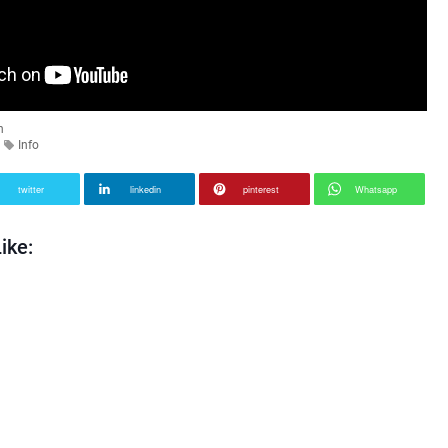
n
Info
twitter
linkedin
pinterest
Whatsapp
ike: