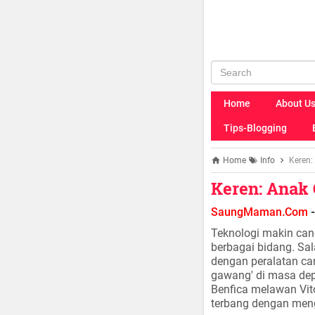
Home
About U
Tips-Blogging
Home
Info
Keren:
Keren: Anak
SaungMaman.Com
-
Teknologi makin can
berbagai bidang. Sa
dengan peralatan can
gawang' di masa dep
Benfica melawan Vito
terbang dengan me