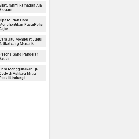
Silaturahmi Ramadan Ala
Blogger
Tips Mudah Cara
Menghentikan PasarPolis
Gojek
Cara Jitu Membuat Judul
Artikel yang Menarik
Pesona Sang Pangeran
Saudi
Cara Menggunakan QR
Code di Aplikasi Mitra
PeduliLindungi