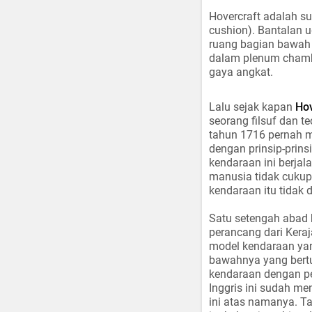
Hovercraft adalah su
cushion). Bantalan 
ruang bagian bawah m
dalam plenum chambe
gaya angkat.
Lalu sejak kapan
Hov
seorang filsuf dan 
tahun 1716 pernah m
dengan prinsip-prin
kendaraan ini berja
manusia tidak cukup
kendaraan itu tidak
Satu setengah abad 
perancang dari Keraj
model kendaraan yan
bawahnya yang bert
kendaraan dengan pe
Inggris ini sudah me
ini atas namanya. Ta