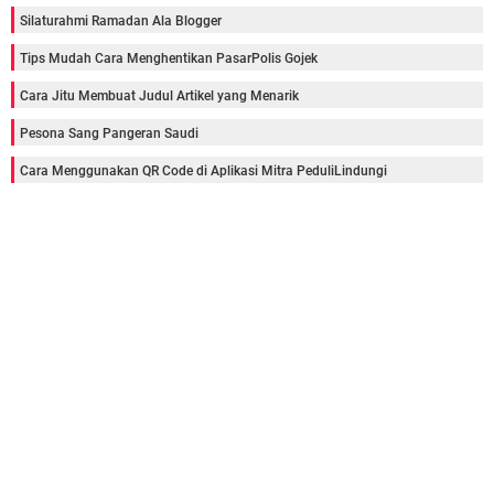
Silaturahmi Ramadan Ala Blogger
Tips Mudah Cara Menghentikan PasarPolis Gojek
Cara Jitu Membuat Judul Artikel yang Menarik
Pesona Sang Pangeran Saudi
Cara Menggunakan QR Code di Aplikasi Mitra PeduliLindungi