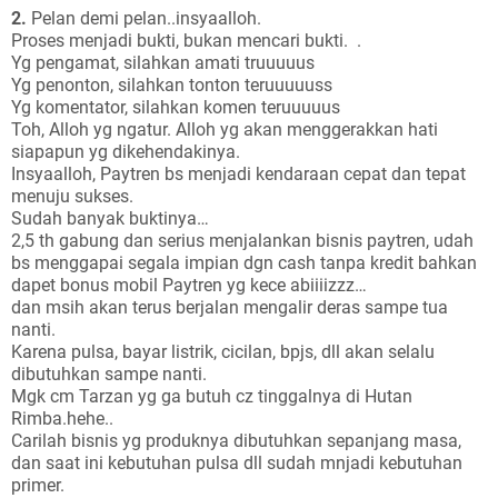
2.
Pelan demi pelan..insyaalloh.
Proses menjadi bukti, bukan mencari bukti. .
Yg pengamat, silahkan amati truuuuus
Yg penonton, silahkan tonton teruuuuuss
Yg komentator, silahkan komen teruuuuus
Toh, Alloh yg ngatur. Alloh yg akan menggerakkan hati
siapapun yg dikehendakinya.
Insyaalloh, Paytren bs menjadi kendaraan cepat dan tepat
menuju sukses.
Sudah banyak buktinya…
2,5 th gabung dan serius menjalankan bisnis paytren, udah
bs menggapai segala impian dgn cash tanpa kredit bahkan
dapet bonus mobil Paytren yg kece abiiiizzz…
dan msih akan terus berjalan mengalir deras sampe tua
nanti.
Karena pulsa, bayar listrik, cicilan, bpjs, dll akan selalu
dibutuhkan sampe nanti.
Mgk cm Tarzan yg ga butuh cz tinggalnya di Hutan
Rimba.hehe..
Carilah bisnis yg produknya dibutuhkan sepanjang masa,
dan saat ini kebutuhan pulsa dll sudah mnjadi kebutuhan
primer.