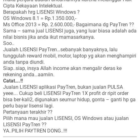
Cipta Kekayaan Intelektual.
Berapakah hrg LISENSI Windows ?
OS Windows 8.1 = Rp.1.350.000,-
Ms Office 2013 = Rp. 2.600.000,- Bagaimana dg PayTren ??
Sama – sama jual LISENSI juga, yang luar biasa adalah ada
nilai bisnis jika anda ikut mamasarkanya.
Soo..
Jualah LISENSI PayTren…sebanyak banyaknya, lalu
tunggulah reward mobil, motor, laptop yg akan menghampiri
anda tanpa diundi.
Siap..siap, insya Allah income akan mengalir deras ke
rekening anda…aamiin.
Catat….!!
Jualan LISENSI aplikasi PayTren, bukan jualan PULSA
yeee…. Cukup beli LISENSI PayTren 1X profit dr ripit order
bisa ber-kali2, digunakan seumur hidup, gonta – ganti hp ga
perlu bayar lisensi lagi.
Pertanyaan terakhir ??
Pilih mana mau jualan LISENSI, OS Windows atau jualan
LISENSI PayTren ??
YA..PILIH PAYTREN DONG..!!!