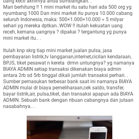
uang kecil akhirnya anda sumbangkan. .
Mari berhitung !! 1 mini market itu satu hari ada 500 org yg
nyumbang 1000 Dan mini market itu punya 10.000 cabang
seluruh Indonesia, maka: 500×1.000×10.000 = 5 milyar
sehari yg mereka dptkan..WOW !! itulah kekuatan uang
receh, kemana uangnya ? dipakai ? tergantung yg punya
mini market itu.. .
Itulah knp skrg tiap mini market jualan pulsa, jasa
pembayaran listrik,tv langganan,internet,cicilan kendaraan,
BPJS, tiket pesawat n kereta drmn untungnya? yg namanya
BIAYA ADMIN setiap transaksi dikenakan biaya admin
antara 2rb sd 5rb tinggal dikali jumlah transaksi perhari. .
Sumber pemasukan terbesar bank saat ini namanya BIAYA
ADMIN mulai dr biaya pemeliharaan,cek saldo, transfer,
bayar listrik,air, pulsa,tiket, dan transaksi apapun ada BIAYA
ADMIN. Sebuah bank dengan ribuan cabangnya dan jutaan
nasabahnya.. .