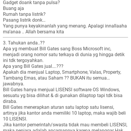
Gadget doank tanpa pulsa?
Buang aja
Rumah tanpa listrik?
Pasang listrik donk…
Yang punya keyakinanlah yang menang. Apalagi innallaaha
ma’anaa .. Allah bersama kita
3. Tahukan anda..??
Apa yg membuat Bill Gates sang Boss Microsoft inc,
menjadi orang nomor satu terkaya di dunia yg hingga detik
ini tdk tergoyahkan.
Apa yang Bill Gates jual….???
Apakah dia menjual Laptop, Smartphone, Valas, Property,
Tambang Emas, atau Saham ?? BUKAN itu semua…
jawabnya.
Bill Gates hanya menjual LISENSI software OS Windows,
sesuatu yg bisa dilihat & di gunakan dilaptop tapi tdk bisa
diraba.
Bill Gates menerapkan aturan satu laptop satu lisensi,
artinya jika kantor anda memiliki 10 laptop, maka wajib beli
10 LISENSI.
Jika kantor pemerintah/swasta tidak mau membeli LISENSI,
maka penjara adalah ancamannya karena melanggar Hak