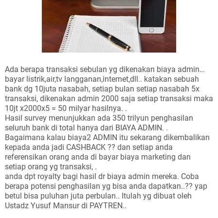
Ada berapa transaksi sebulan yg dikenakan biaya admin…
bayar listrik,air,tv langganan,internet,dll.. katakan sebuah
bank dg 10juta nasabah, setiap bulan setiap nasabah 5x
transaksi, dikenakan admin 2000 saja setiap transaksi maka
10jt x2000x5 = 50 milyar hasilnya. .
Hasil survey menunjukkan ada 350 trilyun penghasilan
seluruh bank di total hanya dari BIAYA ADMIN. .
Bagaimana kalau biaya2 ADMIN itu sekarang dikembalikan
kepada anda jadi CASHBACK ?? dan setiap anda
referensikan orang anda di bayar biaya marketing dan
setiap orang yg transaksi, .
anda dpt royalty bagi hasil dr biaya admin mereka. Coba
berapa potensi penghasilan yg bisa anda dapatkan..?? yap
betul bisa puluhan juta perbulan.. Itulah yg dibuat oleh
Ustadz Yusuf Mansur di PAYTREN..