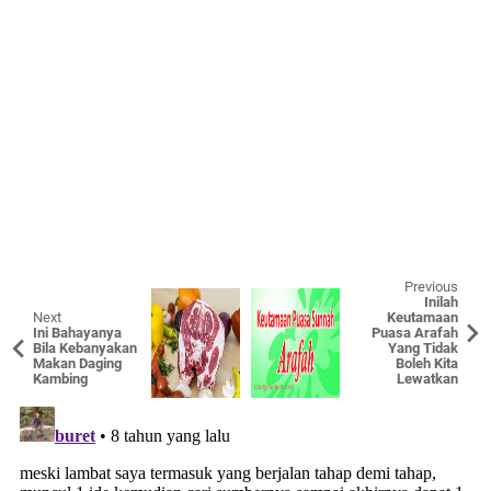
Previous
Inilah
Next
Keutamaan
Ini Bahayanya
Puasa Arafah
Bila Kebanyakan
Yang Tidak
Makan Daging
Boleh Kita
Kambing
Lewatkan