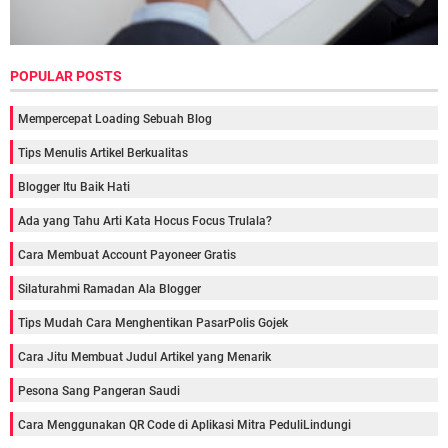
POPULAR POSTS
Mempercepat Loading Sebuah Blog
Tips Menulis Artikel Berkualitas
Blogger Itu Baik Hati
Ada yang Tahu Arti Kata Hocus Focus Trulala?
Cara Membuat Account Payoneer Gratis
Silaturahmi Ramadan Ala Blogger
Tips Mudah Cara Menghentikan PasarPolis Gojek
Cara Jitu Membuat Judul Artikel yang Menarik
Pesona Sang Pangeran Saudi
Cara Menggunakan QR Code di Aplikasi Mitra PeduliLindungi