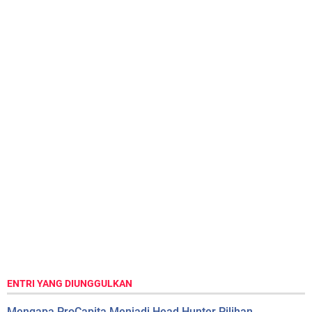
ENTRI YANG DIUNGGULKAN
Mengapa ProCapita Menjadi Head Hunter Pilihan