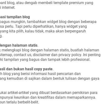
oard blog, atau dengab membeli template premium yang
 internet.
asi tampilan blog
sebagus mungkin, tambahkan widget blog dengan beberapa
sa perlu. Tapi perlu diperhatikan, hanya widget yang
 yang kita pilih, kalau tidak, maka akan berpengaruh
g.
dengan halaman statis
.
k melengkapi blog dengan halaman statis, buatlah halaman
sitemap, contact us, disclaimer dan privacy policy. Ini penting
iki tampilan yang bagus dan tampak lebih profesional.
sli dan bukan hasil copy paste
.
h blog yang berisi informasi hasil pencarian dan
ng kemudian di sajikan dalam bentuk tulisan dengan gaya
ai artikel-artikel yang dibuat berdasarkan pemikiran para
punyai keunikan dan kreatifitas dalam memaparkannya.
 terlalu berbelit-belit.