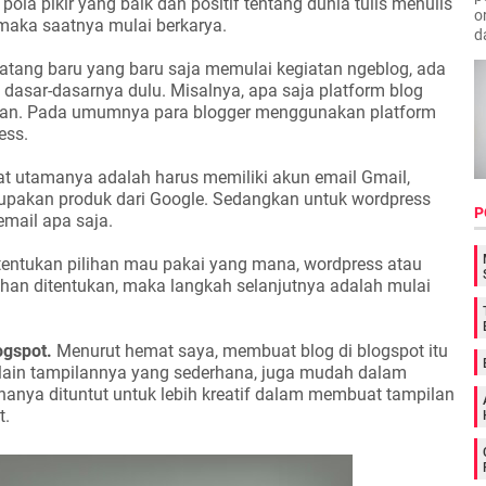
 pola pikir yang baik dan positif tentang dunia tulis menulis
o
maka saatnya mulai berkarya.
d
atang baru yang baru saja memulai kegiatan ngeblog, ada
dasar-dasarnya dulu. Misalnya, apa saja platform blog
akan. Pada umumnya para blogger menggunakan platform
ess.
at utamanya adalah harus memiliki akun email Gmail,
upakan produk dari Google. Sedangkan untuk wordpress
P
mail apa saja.
 tentukan pilihan mau pakai yang mana, wordpress atau
lihan ditentukan, maka langkah selanjutnya adalah mulai
ogspot.
Menurut hemat saya, membuat blog di blogspot itu
elain tampilannya yang sederhana, juga mudah dalam
hanya dituntut untuk lebih kreatif dalam membuat tampilan
t.