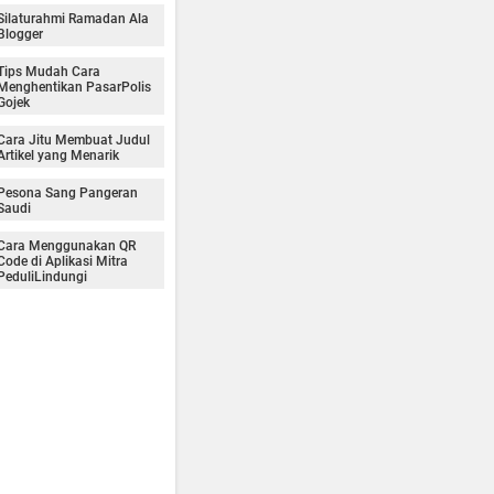
Silaturahmi Ramadan Ala
Blogger
Tips Mudah Cara
Menghentikan PasarPolis
Gojek
Cara Jitu Membuat Judul
Artikel yang Menarik
Pesona Sang Pangeran
Saudi
Cara Menggunakan QR
Code di Aplikasi Mitra
PeduliLindungi