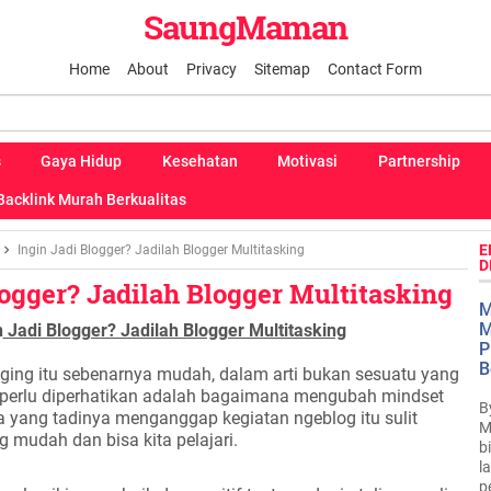
SaungMaman
Home
About
Privacy
Sitemap
Contact Form
s
Gaya Hidup
Kesehatan
Motivasi
Partnership
Backlink Murah Berkualitas
E
Ingin Jadi Blogger? Jadilah Blogger Multitasking
D
logger? Jadilah Blogger Multitasking
M
M
n
Jadi Blogger? Jadilah Blogger Multitasking
P
B
ging itu sebenarnya mudah, dalam arti bukan sesuatu yang
ng perlu diperhatikan adalah bagaimana mengubah mindset
B
ita yang tadinya menganggap kegiatan ngeblog itu sulit
M
 mudah dan bisa kita pelajari.
b
l
p