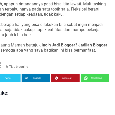
h, apapun rintangannya pasti bisa kita lewati. Multitasking
ngan terpaku hanya pada satu topik saja. Fleksibel berarti
engan setiap keadaan, tidak kaku.
beberapa hal yang bisa dilakukan bila sobat ingin menjadi
ar saja tidak cukup, tapi kreatifitas dan mampu bekerja
tu jauh lebih baik.
 Saung Maman bertajuk
Ingin Jadi Blogger? Jadilah Blogger
, semoga apa yang saya bagikan ini bisa bermanfaat.
n
0
Tips-blogging
twitter
linkedin
pinterest
Whatsapp
ike: