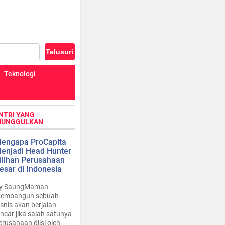
Teknologi
NTRI YANG
IUNGGULKAN
engapa ProCapita
enjadi Head Hunter
ilihan Perusahaan
esar di Indonesia
y SaungMaman
embangun sebuah
isnis akan berjalan
ancar jika salah satunya
erusahaan diisi oleh