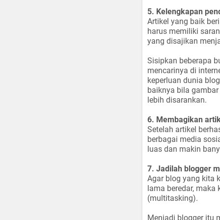
5. Kelengkapan pend
Artikel yang baik ber
harus memiliki sara
yang disajikan menja
Sisipkan beberapa bua
mencarinya di intern
keperluan dunia blo
baiknya bila gambar 
lebih disarankan.
6. Membagikan artik
Setelah artikel berh
berbagai media sosia
luas dan makin bany
7. Jadilah blogger m
Agar blog yang kita
lama beredar, maka 
(multitasking).
Menjadi blogger itu 