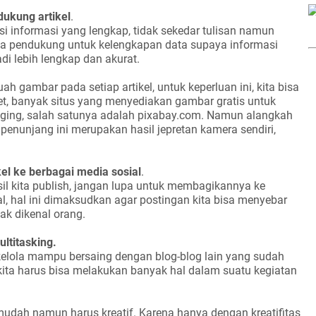
ukung artikel
.
isi informasi yang lengkap, tidak sekedar tulisan namun
na pendukung untuk kelengkapan data supaya informasi
di lebih lengkap dan akurat.
h gambar pada setiap artikel, untuk keperluan ini, kita bisa
et, banyak situs yang menyediakan gambar gratis untuk
gging, salah satunya adalah pixabay.com. Namun alangkah
penunjang ini merupakan hasil jepretan kamera sendiri,
el ke berbagai media sosial
.
asil kita publish, jangan lupa untuk membagikannya ke
l, hal ini dimaksudkan agar postingan kita bisa menyebar
ak dikenal orang.
ultitasking.
 kelola mampu bersaing dengan blog-blog lain yang sudah
kita harus bisa melakukan banyak hal dalam suatu kegiatan
mudah namun harus kreatif. Karena hanya dengan kreatifitas