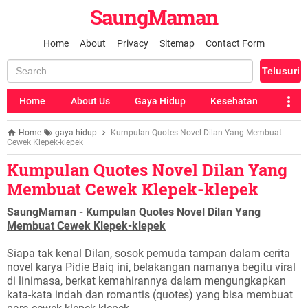
SaungMaman
Home
About
Privacy
Sitemap
Contact Form
Home
About Us
Gaya Hidup
Kesehatan
Home
gaya hidup
Kumpulan Quotes Novel Dilan Yang Membuat
Cewek Klepek-klepek
Kumpulan Quotes Novel Dilan Yang
Membuat Cewek Klepek-klepek
SaungMaman -
Kumpulan Quotes Novel Dilan Yang
Membuat Cewek Klepek-klepek
Siapa tak kenal Dilan, sosok pemuda tampan dalam cerita
novel karya Pidie Baiq ini, belakangan namanya begitu viral
di linimasa, berkat kemahirannya dalam mengungkapkan
kata-kata indah dan romantis (quotes) yang bisa membuat