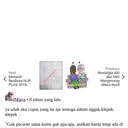
Previous
Next
Nostalgia Aki
Menanti
dan Nini
Realisasi KJP
Mengenang
PLUS 2018
Masa Kecil