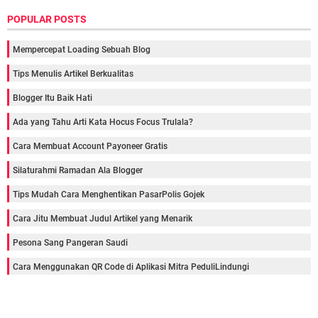
POPULAR POSTS
Mempercepat Loading Sebuah Blog
Tips Menulis Artikel Berkualitas
Blogger Itu Baik Hati
Ada yang Tahu Arti Kata Hocus Focus Trulala?
Cara Membuat Account Payoneer Gratis
Silaturahmi Ramadan Ala Blogger
Tips Mudah Cara Menghentikan PasarPolis Gojek
Cara Jitu Membuat Judul Artikel yang Menarik
Pesona Sang Pangeran Saudi
Cara Menggunakan QR Code di Aplikasi Mitra PeduliLindungi