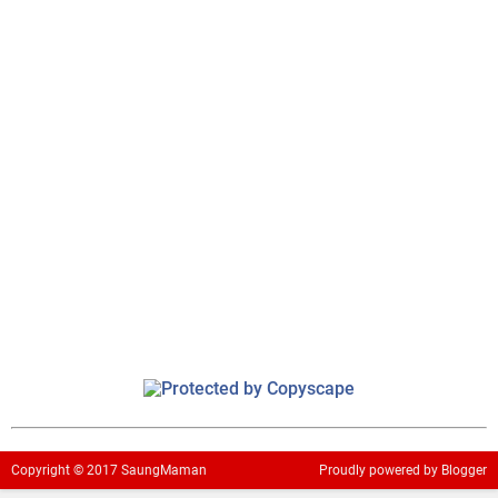
Copyright ©
2017
SaungMaman
Proudly powered
by Blogger