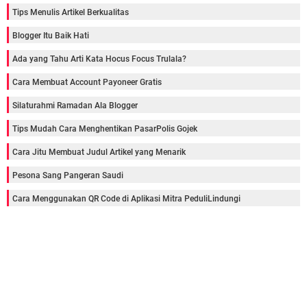
Tips Menulis Artikel Berkualitas
Blogger Itu Baik Hati
Ada yang Tahu Arti Kata Hocus Focus Trulala?
Cara Membuat Account Payoneer Gratis
Silaturahmi Ramadan Ala Blogger
Tips Mudah Cara Menghentikan PasarPolis Gojek
Cara Jitu Membuat Judul Artikel yang Menarik
Pesona Sang Pangeran Saudi
Cara Menggunakan QR Code di Aplikasi Mitra PeduliLindungi