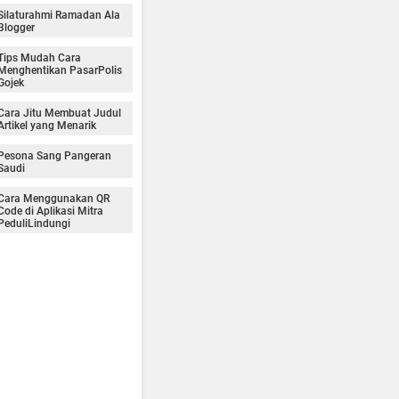
Silaturahmi Ramadan Ala
Blogger
Tips Mudah Cara
Menghentikan PasarPolis
Gojek
Cara Jitu Membuat Judul
Artikel yang Menarik
Pesona Sang Pangeran
Saudi
Cara Menggunakan QR
Code di Aplikasi Mitra
PeduliLindungi