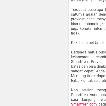
musik menjadi hal ya
Terdapat beberapa t
satunya adalah deng
provider pasti men
bisa membandingkan
juga koneksi interne
tidak.
Paket Internet Untuk
Daripada harus pusi
kelancaran stream
Smartfren. Provide
batas dan bisa dinik
sangat cepat, Anda
Memang tidak dapat 
terbaik untuk seluru
Nah, setelah menge
Smartfren, Anda past
saja kunjungi we
Smartfren.com
pada