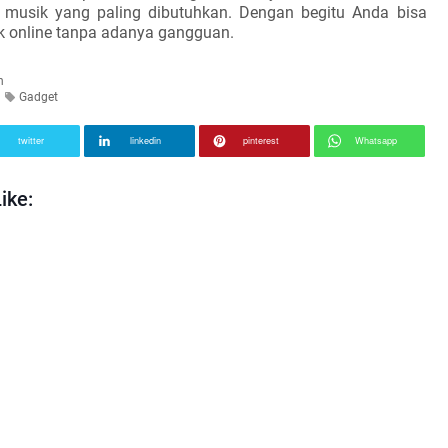
k musik yang paling dibutuhkan. Dengan begitu Anda bisa
 online tanpa adanya gangguan.
n
Gadget
twitter
linkedin
pinterest
Whatsapp
ike: