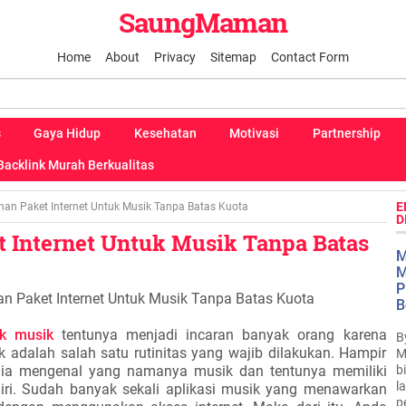
SaungMaman
Home
About
Privacy
Sitemap
Contact Form
s
Gaya Hidup
Kesehatan
Motivasi
Partnership
Backlink Murah Berkualitas
E
ihan Paket Internet Untuk Musik Tanpa Batas Kuota
D
t Internet Untuk Musik Tanpa Batas
M
M
P
han Paket Internet Untuk Musik Tanpa Batas Kuota
B
uk musik
tentunya menjadi incaran banyak orang karena
B
adalah salah satu rutinitas yang wajib dilakukan. Hampir
M
b
ia mengenal yang namanya musik dan tentunya memiliki
l
diri. Sudah banyak sekali aplikasi musik yang menawarkan
p