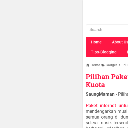
Home
About U
Tips-Blogging
Home
Gadget
Pil
Pilihan Pake
Kuota
SaungMaman
- Pili
Paket internet unt
mendengarkan musik 
semua orang di dun
selera musik tersen