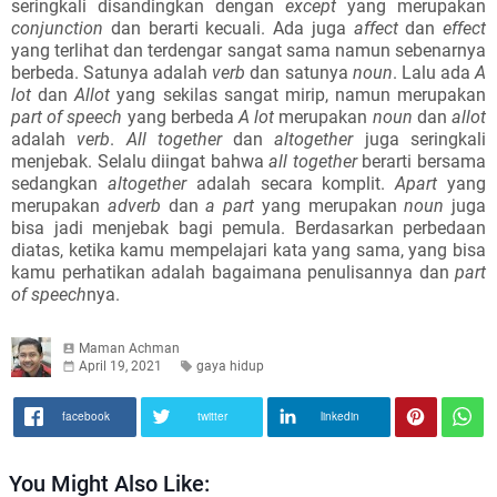
seringkali disandingkan dengan
except
yang merupakan
conjunction
dan berarti kecuali. Ada juga
affect
dan
effect
yang terlihat dan terdengar sangat sama namun sebenarnya
berbeda. Satunya adalah
verb
dan satunya
noun
. Lalu ada
A
lot
dan
Allot
yang sekilas sangat mirip, namun merupakan
part of speech
yang berbeda
A lot
merupakan
noun
dan
allot
adalah
verb
.
All together
dan
altogether
juga seringkali
menjebak. Selalu diingat bahwa
all together
berarti bersama
sedangkan
altogether
adalah secara komplit.
Apart
yang
merupakan
adverb
dan
a part
yang merupakan
noun
juga
bisa jadi menjebak bagi pemula. Berdasarkan perbedaan
diatas, ketika kamu mempelajari kata yang sama, yang bisa
kamu perhatikan adalah bagaimana penulisannya dan
part
of speech
nya.
Maman Achman
April 19, 2021
gaya hidup
facebook
twitter
linkedin
You Might Also Like: