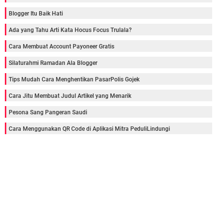
Blogger Itu Baik Hati
Ada yang Tahu Arti Kata Hocus Focus Trulala?
Cara Membuat Account Payoneer Gratis
Silaturahmi Ramadan Ala Blogger
Tips Mudah Cara Menghentikan PasarPolis Gojek
Cara Jitu Membuat Judul Artikel yang Menarik
Pesona Sang Pangeran Saudi
Cara Menggunakan QR Code di Aplikasi Mitra PeduliLindungi