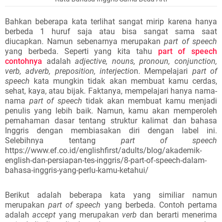
Bahkan beberapa kata terlihat sangat mirip karena hanya
berbeda 1 huruf saja atau bisa sangat sama saat
diucapkan. Namun sebenarnya merupakan
part of speech
yang berbeda. Seperti yang kita tahu
part of speech
contohnya
adalah
adjective, nouns, pronoun, conjunction,
verb, adverb, preposition, interjectio
n. Mempelajari
part of
speech
kata mungkin tidak akan membuat kamu cerdas,
sehat, kaya, atau bijak. Faktanya, mempelajari hanya nama-
nama
part of speech
tidak akan membuat kamu menjadi
penulis yang lebih baik. Namun, kamu akan memperoleh
pemahaman dasar tentang struktur kalimat dan bahasa
Inggris dengan membiasakan diri dengan label ini.
Selebihnya tentang
part of speech
https://www.ef.co.id/englishfirst/adults/blog/akademik-
english-dan-persiapan-tes-inggris/8-part-of-speech-dalam-
bahasa-inggris-yang-perlu-kamu-ketahui/
Berikut adalah beberapa kata yang similiar namun
merupakan
part of speech
yang berbeda. Contoh pertama
adalah
accept
yang merupakan
verb
dan berarti menerima