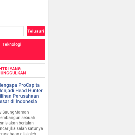
Teknologi
NTRI YANG
IUNGGULKAN
engapa ProCapita
enjadi Head Hunter
ilihan Perusahaan
esar di Indonesia
y SaungMaman
embangun sebuah
isnis akan berjalan
ancar jika salah satunya
erusahaan diisi oleh