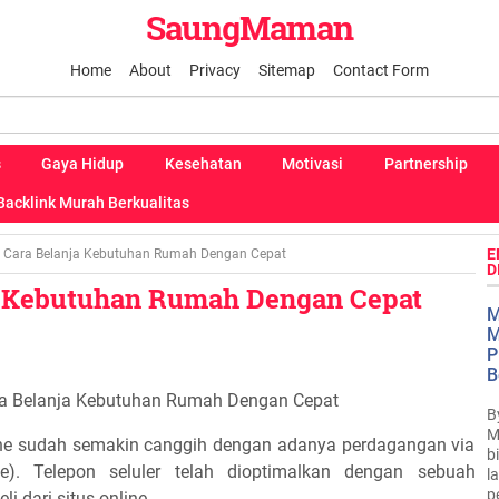
SaungMaman
Home
About
Privacy
Sitemap
Contact Form
s
Gaya Hidup
Kesehatan
Motivasi
Partnership
Backlink Murah Berkualitas
E
Cara Belanja Kebutuhan Rumah Dengan Cepat
D
a Kebutuhan Rumah Dengan Cepat
M
M
P
B
a Belanja Kebutuhan Rumah Dengan Cepat
B
M
line sudah semakin canggih dengan adanya perdagangan via
b
e). Telepon seluler telah dioptimalkan dengan sebuah
l
p
i dari situs online.