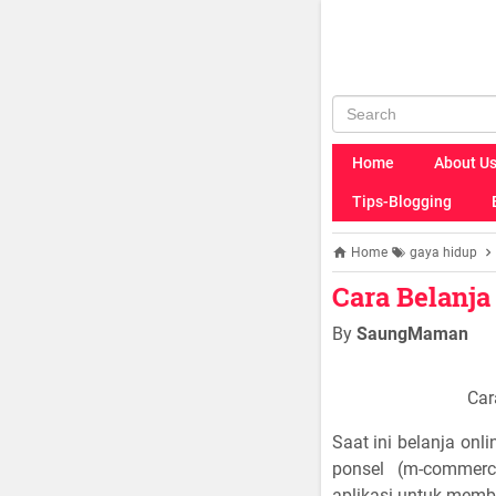
Home
About U
Tips-Blogging
Home
gaya hidup
Cara Belanj
By
SaungMaman
Car
Saat ini belanja on
ponsel (m-commerc
aplikasi untuk membel