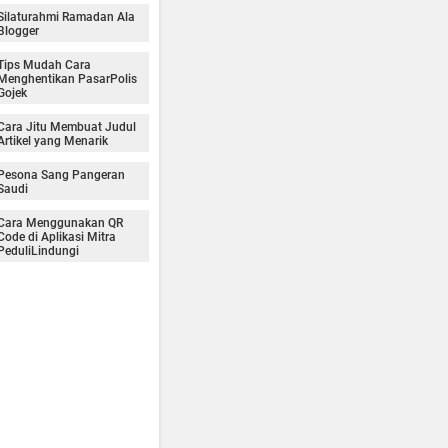
Silaturahmi Ramadan Ala
Blogger
Tips Mudah Cara
Menghentikan PasarPolis
Gojek
Cara Jitu Membuat Judul
Artikel yang Menarik
Pesona Sang Pangeran
Saudi
Cara Menggunakan QR
Code di Aplikasi Mitra
PeduliLindungi