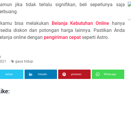
mun jika tidak terlalu signifikan, beli seperlunya saja
erbuang.
as kamu bisa melakukan
Belanja Kebutuhan Online
hanya
rsedia diskon dan potongan harga lainnya. Pastikan Anda
belanja online dengan
pengiriman cepat
seperti Astro.
n
2021
gaya hidup
twitter
linkedin
pinterest
Whatsapp
ike: