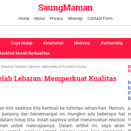
SaungMaman
Home
About
Privacy
Sitemap
Contact Form
s
Gaya Hidup
Kesehatan
Motivasi
Partnership
Backlink Murah Berkualitas
E
Resolusi Setelah Lebaran: Memperkuat Kualitas Hidup
D
elah Lebaran: Memperkuat Kualitas
M
M
P
B
an kini saatnya kita kembali ke rutinitas sehari-hari. Namun,
B
g panjang dan bersemangat ini, mungkin ada beberapa hal
M
b
 dalam hidup kita. Inilah saatnya untuk merumuskan resolusi
l
men untuk mencapainya. Dalam artikel ini, saya akan
p