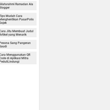
Silaturahmi Ramadan Ala
Blogger
Tips Mudah Cara
Menghentikan PasarPolis
Gojek
Cara Jitu Membuat Judul
Artikel yang Menarik
Pesona Sang Pangeran
Saudi
Cara Menggunakan QR
Code di Aplikasi Mitra
PeduliLindungi