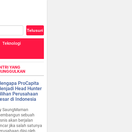
Teknologi
NTRI YANG
IUNGGULKAN
engapa ProCapita
enjadi Head Hunter
ilihan Perusahaan
esar di Indonesia
y SaungMaman
embangun sebuah
isnis akan berjalan
ancar jika salah satunya
erusahaan diisi oleh