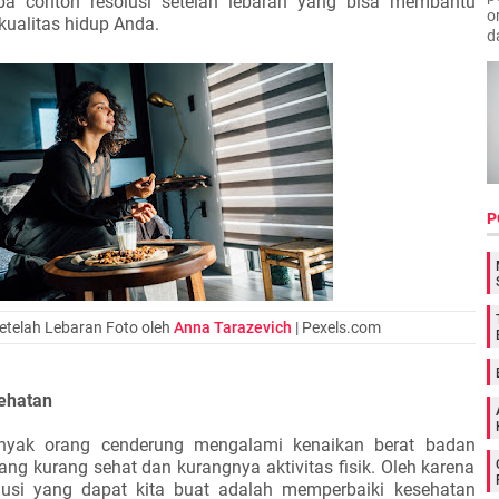
a contoh resolusi setelah lebaran yang bisa membantu
o
ualitas hidup Anda.
d
P
setelah Lebaran Foto oleh
Anna Tarazevich
| Pexels.com
ehatan
anyak orang cenderung mengalami kenaikan berat badan
ng kurang sehat dan kurangnya aktivitas fisik. Oleh karena
olusi yang dapat kita buat adalah memperbaiki kesehatan