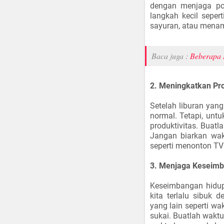
dengan menjaga pol
langkah kecil sepe
sayuran, atau menamb
Baca juga :
Beberapa I
2. Meningkatkan Pro
Setelah liburan yang
normal. Tetapi, untu
produktivitas. Buatl
Jangan biarkan wakt
seperti menonton TV 
3. Menjaga Keseimb
Keseimbangan hidup
kita terlalu sibuk 
yang lain seperti w
sukai. Buatlah wakt