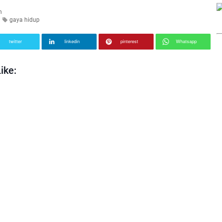
n
gaya hidup
twitter
linkedin
pinterest
Whatsapp
ike: