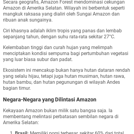
Secara geografis, Amazon Forest mendominasi cekungan
Amazon di Amerika Selatan. Wilayah ini berbentuk seperti
mangkuk raksasa yang dialiri oleh Sungai Amazon dan
ribuan anak sungainya.
Ciri khasnya adalah iklim tropis yang panas dan lembab
sepanjang tahun, dengan suhu rata-rata sekitar 27°C.
Kelembaban tinggi dan curah hujan yang melimpah
menciptakan kondisi sempurna bagi pertumbuhan vegetasi
yang luar biasa subur dan padat.
Ekosistem ini mencakup bukan hanya hutan dataran rendah
yang selalu hijau, tetapi juga hutan musiman, hutan rawa,
hutan bambu, dan hutan pegunungan di wilayah Andes
bagian timur.
Negara-Negara yang Dilintasi Amazon
Kekayaan Amazon bukan milik satu bangsa saja. Ia
membentang melintasi perbatasan sembilan negara di
Amerika Selatan:
Brasil:
Memiliki porsi terbesar, sekitar 60% dari total