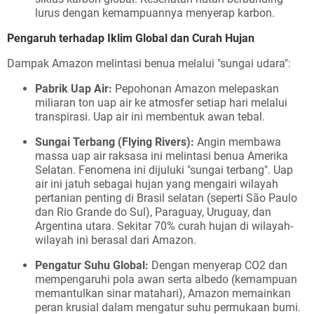
lurus dengan kemampuannya menyerap karbon.
Pengaruh terhadap Iklim Global dan Curah Hujan
Dampak Amazon melintasi benua melalui "sungai udara":
Pabrik Uap Air:
Pepohonan Amazon melepaskan
miliaran ton uap air ke atmosfer setiap hari melalui
transpirasi. Uap air ini membentuk awan tebal.
Sungai Terbang (Flying Rivers):
Angin membawa
massa uap air raksasa ini melintasi benua Amerika
Selatan. Fenomena ini dijuluki "sungai terbang". Uap
air ini jatuh sebagai hujan yang mengairi wilayah
pertanian penting di Brasil selatan (seperti São Paulo
dan Rio Grande do Sul), Paraguay, Uruguay, dan
Argentina utara. Sekitar 70% curah hujan di wilayah-
wilayah ini berasal dari Amazon.
Pengatur Suhu Global:
Dengan menyerap CO2 dan
mempengaruhi pola awan serta albedo (kemampuan
memantulkan sinar matahari), Amazon memainkan
peran krusial dalam mengatur suhu permukaan bumi.