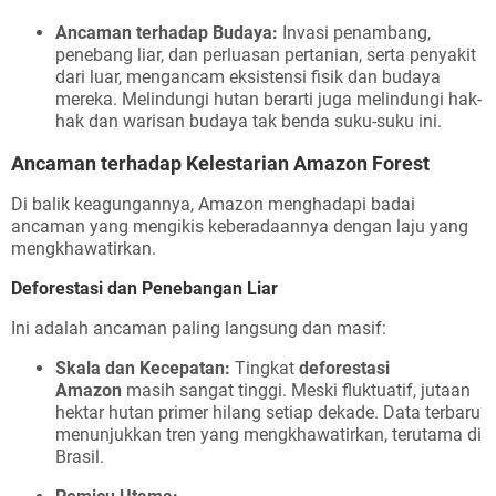
Ancaman terhadap Budaya:
Invasi penambang,
penebang liar, dan perluasan pertanian, serta penyakit
dari luar, mengancam eksistensi fisik dan budaya
mereka. Melindungi hutan berarti juga melindungi hak-
hak dan warisan budaya tak benda suku-suku ini.
Ancaman terhadap Kelestarian Amazon Forest
Di balik keagungannya, Amazon menghadapi badai
ancaman yang mengikis keberadaannya dengan laju yang
mengkhawatirkan.
Deforestasi dan Penebangan Liar
Ini adalah ancaman paling langsung dan masif:
Skala dan Kecepatan:
Tingkat
deforestasi
Amazon
masih sangat tinggi. Meski fluktuatif, jutaan
hektar hutan primer hilang setiap dekade. Data terbaru
menunjukkan tren yang mengkhawatirkan, terutama di
Brasil.