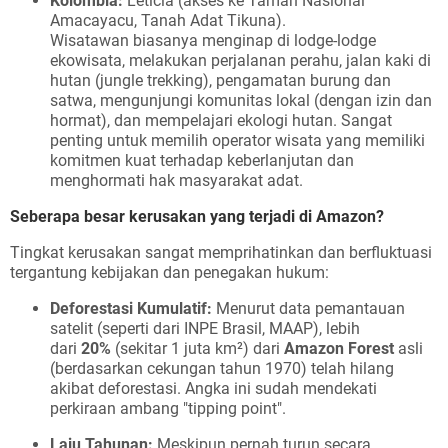
Kolombia:
Leticia (akses ke Taman Nasional
Amacayacu, Tanah Adat Tikuna).
Wisatawan biasanya menginap di lodge-lodge
ekowisata, melakukan perjalanan perahu, jalan kaki di
hutan (jungle trekking), pengamatan burung dan
satwa, mengunjungi komunitas lokal (dengan izin dan
hormat), dan mempelajari ekologi hutan. Sangat
penting untuk memilih operator wisata yang memiliki
komitmen kuat terhadap keberlanjutan dan
menghormati hak masyarakat adat.
Seberapa besar kerusakan yang terjadi di Amazon?
Tingkat kerusakan sangat memprihatinkan dan berfluktuasi
tergantung kebijakan dan penegakan hukum:
Deforestasi Kumulatif:
Menurut data pemantauan
satelit (seperti dari INPE Brasil, MAAP), lebih
dari
20%
(sekitar 1 juta km²) dari
Amazon Forest
asli
(berdasarkan cekungan tahun 1970) telah hilang
akibat deforestasi. Angka ini sudah mendekati
perkiraan ambang "tipping point".
Laju Tahunan:
Meskipun pernah turun secara