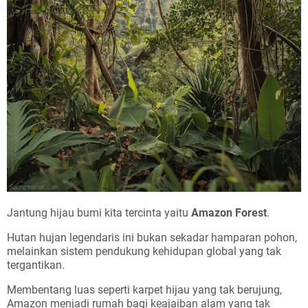
Jantung hijau bumi kita tercinta yaitu
Amazon Forest
.
Hutan hujan legendaris ini bukan sekadar hamparan pohon,
melainkan sistem pendukung kehidupan global yang tak
tergantikan.
Membentang luas seperti karpet hijau yang tak berujung,
Amazon menjadi rumah bagi keajaiban alam yang tak