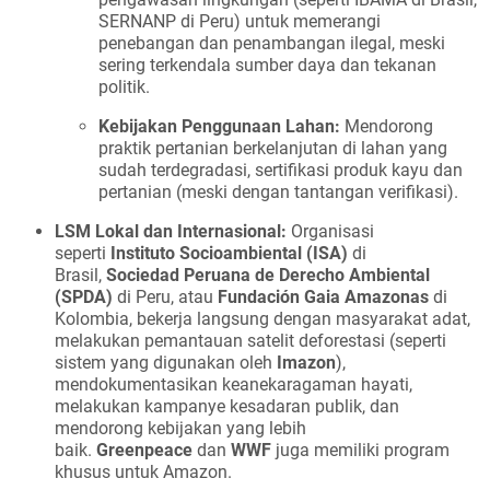
SERNANP di Peru) untuk memerangi
penebangan dan penambangan ilegal, meski
sering terkendala sumber daya dan tekanan
politik.
Kebijakan Penggunaan Lahan:
Mendorong
praktik pertanian berkelanjutan di lahan yang
sudah terdegradasi, sertifikasi produk kayu dan
pertanian (meski dengan tantangan verifikasi).
LSM Lokal dan Internasional:
Organisasi
seperti
Instituto Socioambiental (ISA)
di
Brasil,
Sociedad Peruana de Derecho Ambiental
(SPDA)
di Peru, atau
Fundación Gaia Amazonas
di
Kolombia, bekerja langsung dengan masyarakat adat,
melakukan pemantauan satelit deforestasi (seperti
sistem yang digunakan oleh
Imazon
),
mendokumentasikan keanekaragaman hayati,
melakukan kampanye kesadaran publik, dan
mendorong kebijakan yang lebih
baik.
Greenpeace
dan
WWF
juga memiliki program
khusus untuk Amazon.