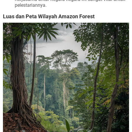
pelestariannya.
Luas dan Peta Wilayah Amazon Forest