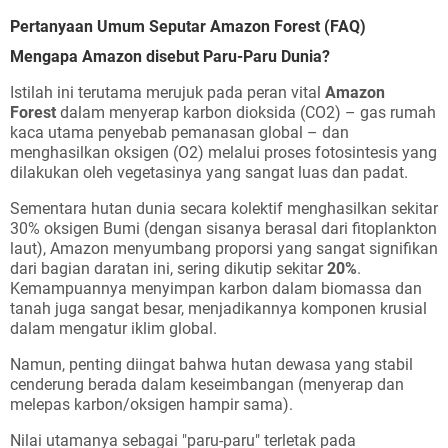
Pertanyaan Umum Seputar Amazon Forest (FAQ)
Mengapa Amazon disebut Paru-Paru Dunia?
Istilah ini terutama merujuk pada peran vital
Amazon
Forest
dalam menyerap karbon dioksida (CO2) – gas rumah
kaca utama penyebab pemanasan global – dan
menghasilkan oksigen (O2) melalui proses fotosintesis yang
dilakukan oleh vegetasinya yang sangat luas dan padat.
Sementara hutan dunia secara kolektif menghasilkan sekitar
30% oksigen Bumi (dengan sisanya berasal dari fitoplankton
laut), Amazon menyumbang proporsi yang sangat signifikan
dari bagian daratan ini, sering dikutip sekitar
20%
.
Kemampuannya menyimpan karbon dalam biomassa dan
tanah juga sangat besar, menjadikannya komponen krusial
dalam mengatur iklim global.
Namun, penting diingat bahwa hutan dewasa yang stabil
cenderung berada dalam keseimbangan (menyerap dan
melepas karbon/oksigen hampir sama).
Nilai utamanya sebagai "paru-paru" terletak pada