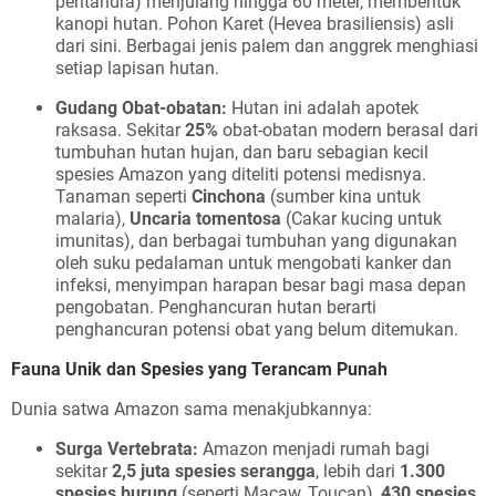
pentandra) menjulang hingga 60 meter, membentuk
kanopi hutan. Pohon Karet (Hevea brasiliensis) asli
dari sini. Berbagai jenis palem dan anggrek menghiasi
setiap lapisan hutan.
Gudang Obat-obatan:
Hutan ini adalah apotek
raksasa. Sekitar
25%
obat-obatan modern berasal dari
tumbuhan hutan hujan, dan baru sebagian kecil
spesies Amazon yang diteliti potensi medisnya.
Tanaman seperti
Cinchona
(sumber kina untuk
malaria),
Uncaria tomentosa
(Cakar kucing untuk
imunitas), dan berbagai tumbuhan yang digunakan
oleh suku pedalaman untuk mengobati kanker dan
infeksi, menyimpan harapan besar bagi masa depan
pengobatan. Penghancuran hutan berarti
penghancuran potensi obat yang belum ditemukan.
Fauna Unik dan Spesies yang Terancam Punah
Dunia satwa Amazon sama menakjubkannya:
Surga Vertebrata:
Amazon menjadi rumah bagi
sekitar
2,5 juta spesies serangga
, lebih dari
1.300
spesies burung
(seperti Macaw, Toucan),
430 spesies