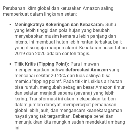
Perubahan iklim global dan kerusakan Amazon saling
memperkuat dalam lingkaran setan:
Meningkatnya Kekeringan dan Kebakaran:
Suhu
yang lebih tinggi dan pola hujan yang berubah
menyebabkan musim kemarau lebih panjang dan
intens. Ini membuat hutan lebih rentan terbakar, baik
yang disengaja maupun alami. Kebakaran besar tahun
2019 dan 2020 adalah contoh tragis.
Titik Kritis (Tipping Point):
Para ilmuwan
memperingatkan bahwa
deforestasi Amazon
yang
mencapai sekitar 20-25% dari luas aslinya bisa
memicu "tipping point". Pada titik ini, siklus air hutan
bisa runtuh, mengubah sebagian besar Amazon timur
dan selatan menjadi sabana (savana) yang lebih
kering. Transformasi ini akan melepaskan karbon
dalam jumlah dahsyat, mempercepat pemanasan
global lebih jauh, dan mengancam keanekaragaman
hayati yang tak tergantikan. Beberapa penelitian
menunjukkan kita mungkin sudah mendekati ambang
ini.