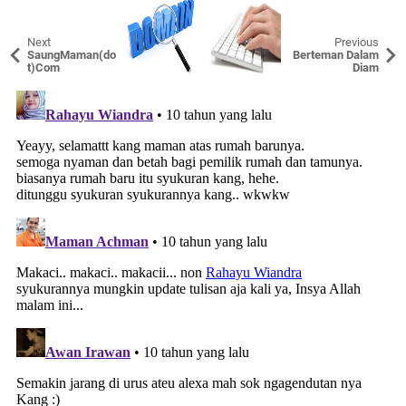
Next
Previous
SaungMaman(do
Berteman Dalam
t)Com
Diam