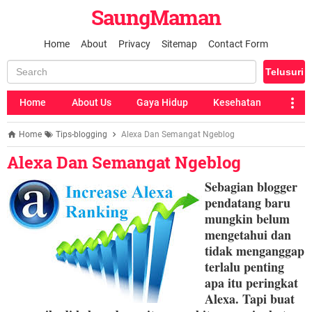
SaungMaman
Home
About
Privacy
Sitemap
Contact Form
Home
About Us
Gaya Hidup
Kesehatan
Home
Tips-blogging
Alexa Dan Semangat Ngeblog
Alexa Dan Semangat Ngeblog
Sebagian blogger
pendatang baru
mungkin belum
mengetahui dan
tidak menganggap
terlalu penting
apa itu peringkat
Alexa.
Tapi buat