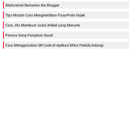
Silaturahmi Ramadan Ala Blogger
Tips Mudah Cara Menghentikan PasarPolis Gojek
Cara Jitu Membuat Judul Artikel yang Menarik
Pesona Sang Pangeran Saudi
Cara Menggunakan QR Code di Aplikasi Mitra PeduliLindungi