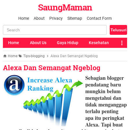
SaungMaman
Home
About
Privacy
Sitemap
Contact Form
Home
About Us
Gaya Hidup
Kesehatan
Home
Tips-blogging
Alexa Dan Semangat Ngeblog
Alexa Dan Semangat Ngeblog
Sebagian blogger
pendatang baru
mungkin belum
mengetahui dan
tidak menganggap
terlalu penting
apa itu peringkat
Alexa.
Tapi buat