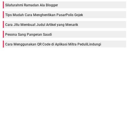
Silaturahmi Ramadan Ala Blogger
Tips Mudah Cara Menghentikan PasarPolis Gojek
Cara Jitu Membuat Judul Artikel yang Menarik
Pesona Sang Pangeran Saudi
Cara Menggunakan QR Code di Aplikasi Mitra PeduliLindungi