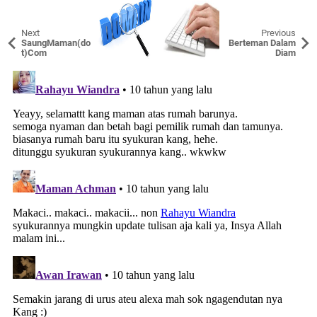
Next
Previous
SaungMaman(do
Berteman Dalam
t)Com
Diam