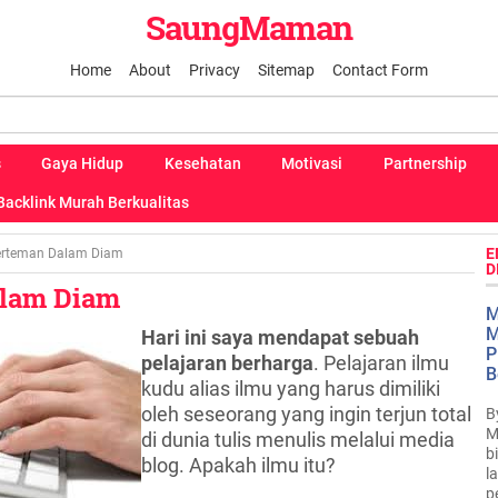
SaungMaman
Home
About
Privacy
Sitemap
Contact Form
s
Gaya Hidup
Kesehatan
Motivasi
Partnership
Backlink Murah Berkualitas
E
erteman Dalam Diam
D
lam Diam
M
M
Hari ini saya mendapat sebuah
P
pelajaran berharga
. Pelajaran ilmu
B
kudu alias ilmu yang harus dimiliki
oleh seseorang yang ingin terjun total
B
M
di dunia tulis menulis melalui media
b
blog. Apakah ilmu itu?
l
p