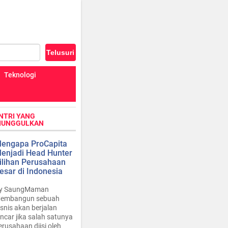
Teknologi
NTRI YANG
IUNGGULKAN
engapa ProCapita
enjadi Head Hunter
ilihan Perusahaan
esar di Indonesia
y SaungMaman
embangun sebuah
isnis akan berjalan
ancar jika salah satunya
erusahaan diisi oleh