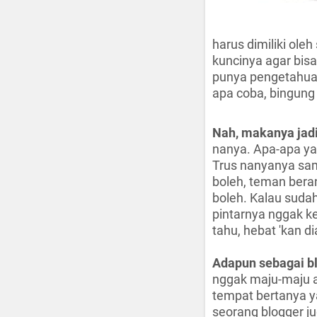
harus dimiliki ole
kuncinya agar bis
punya pengetahuan
apa coba, bingung
Nah, makanya jadi
nanya. Apa-apa ya
Trus nanyanya sam
boleh, teman bera
boleh. Kalau suda
pintarnya nggak ke
tahu, hebat 'kan di
Adapun sebagai b
nggak maju-maju a
tempat bertanya y
seorang blogger 