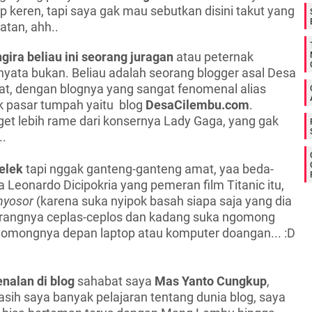
 keren, tapi saya gak mau sebutkan disini takut yang
tan, ahh..
ira beliau ini seorang juragan
atau peternak
nyata bukan. Beliau adalah seorang blogger asal Desa
t, dengan blognya yang sangat fenomenal alias
 pasar tumpah yaitu blog
DesaCilembu.com
.
et lebih rame dari konsernya Lady Gaga, yang gak
..
elek
tapi nggak ganteng-ganteng amat, yaa beda-
a Leonardo Dicipokria yang pemeran film Titanic itu,
nyosor
(karena suka nyipok basah siapa saja yang dia
Orangnya ceplas-ceplos dan kadang suka ngomong
ngomongnya depan laptop atau komputer doangan... :D
nalan di blog
sahabat saya
Mas Yanto Cungkup
,
sih saya banyak pelajaran tentang dunia blog, saya