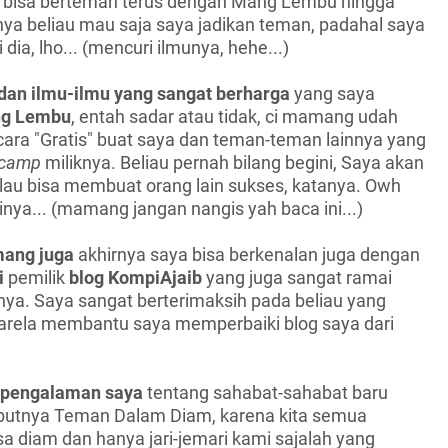
bisa berteman terus dengan Mang Lembu hingga
nya beliau mau saja saya jadikan teman, padahal saya
dia, lho... (mencuri ilmunya, hehe...)
dan ilmu-ilmu yang sangat berharga
yang saya
g Lembu
, entah sadar atau tidak, ci mamang udah
cara "Gratis" buat saya dan teman-teman lainnya yang
camp
miliknya. Beliau pernah bilang begini, Saya akan
au bisa membuat orang lain sukses, katanya. Owh
nya... (mamang jangan nangis yah baca ini...)
mang juga
akhirnya saya bisa berkenalan juga dengan
i
pemilik
blog
KompiAjaib
yang juga sangat ramai
nya. Saya sangat berterimaksih pada beliau yang
arela membantu saya memperbaiki blog saya dari
t pengalaman saya
tentang sahabat-sahabat baru
butnya Teman Dalam Diam, karena kita semua
 diam dan hanya jari-jemari kami sajalah yang