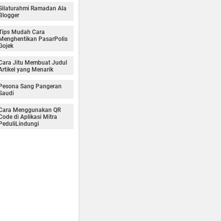
Silaturahmi Ramadan Ala
Blogger
Tips Mudah Cara
Menghentikan PasarPolis
Gojek
Cara Jitu Membuat Judul
Artikel yang Menarik
Pesona Sang Pangeran
Saudi
Cara Menggunakan QR
Code di Aplikasi Mitra
PeduliLindungi