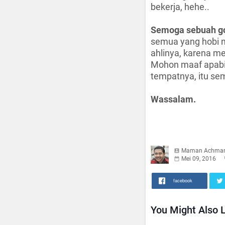
bekerja, hehe..
Semoga sebuah gor
semua yang hobi n
ahlinya, karena m
Mohon maaf apabil
tempatnya, itu se
Wassalam.
Maman Achma
Mei 09, 2016
facebook
You Might Also L