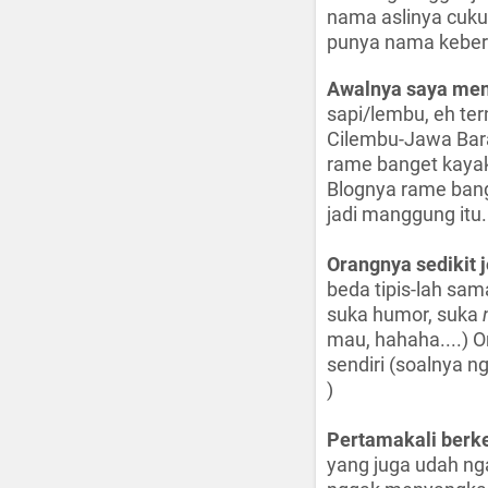
nama aslinya cukup
punya nama kebera
Awalnya saya meng
sapi/lembu, eh ter
Cilembu-Jawa Bara
rame banget kayak
Blognya rame bang
jadi manggung itu.
Orangnya sedikit j
beda tipis-lah sam
suka humor, suka
mau, hahaha....) 
sendiri (soalnya 
)
Pertamakali berke
yang juga udah nga