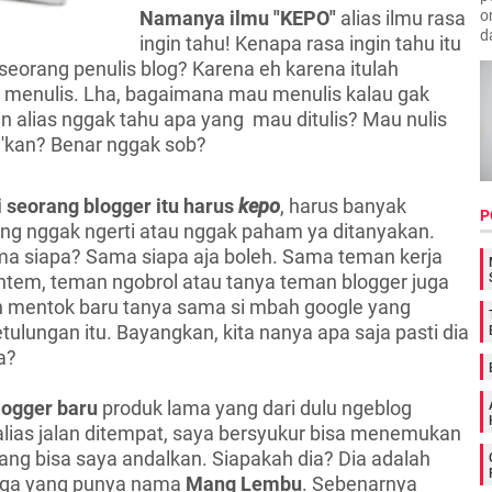
o
Namanya ilmu "KEPO"
alias ilmu rasa
d
ingin tahu! Kenapa rasa ingin tahu itu
h seorang penulis blog? Karena eh karena itulah
a menulis. Lha, bagaimana mau menulis kalau gak
 alias nggak tahu apa yang mau ditulis? Mau nulis
 'kan? Benar nggak sob?
 seorang blogger itu harus
kepo
, harus banyak
P
ng nggak ngerti atau nggak paham ya ditanyakan.
a siapa? Sama siapa aja boleh. Sama teman kerja
ntem, teman ngobrol atau tanya teman blogger juga
h mentok baru tanya sama si mbah google yang
tulungan itu. Bayangkan, kita nanya apa saja pasti dia
a?
logger
baru
produk lama yang dari dulu ngeblog
lias jalan ditempat, saya bersyukur bisa menemukan
ang bisa saya andalkan. Siapakah dia? Dia adalah
juga yang punya nama
Mang Lembu
. Sebenarnya