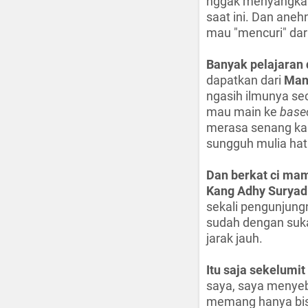
nggak menyangka 
saat ini. Dan aneh
mau "mencuri" dari 
Banyak pelajaran 
dapatkan dari
Man
ngasih ilmunya se
mau main ke
base
merasa senang kal
sungguh mulia hati
Dan berkat ci ma
Kang Adhy Suryad
sekali pengunjung
sudah dengan suk
jarak jauh.
Itu saja sekelumi
saya, saya menye
memang hanya bisa