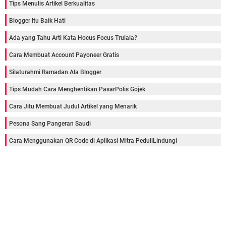
Tips Menulis Artikel Berkualitas
Blogger Itu Baik Hati
Ada yang Tahu Arti Kata Hocus Focus Trulala?
Cara Membuat Account Payoneer Gratis
Silaturahmi Ramadan Ala Blogger
Tips Mudah Cara Menghentikan PasarPolis Gojek
Cara Jitu Membuat Judul Artikel yang Menarik
Pesona Sang Pangeran Saudi
Cara Menggunakan QR Code di Aplikasi Mitra PeduliLindungi