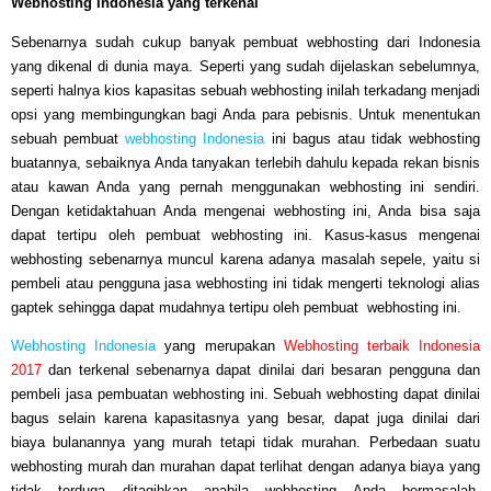
Webhosting Indonesia yang terkenal
Sebenarnya sudah cukup banyak pembuat webhosting dari Indonesia
yang dikenal di dunia maya. Seperti yang sudah dijelaskan sebelumnya,
seperti halnya kios kapasitas sebuah webhosting inilah terkadang menjadi
opsi yang membingungkan bagi Anda para pebisnis. Untuk menentukan
sebuah pembuat
webhosting Indonesia
ini bagus atau tidak webhosting
buatannya, sebaiknya Anda tanyakan terlebih dahulu kepada rekan bisnis
atau kawan Anda yang pernah menggunakan webhosting ini sendiri.
Dengan ketidaktahuan Anda mengenai webhosting ini, Anda bisa saja
dapat tertipu oleh pembuat webhosting ini. Kasus-kasus mengenai
webhosting sebenarnya muncul karena adanya masalah sepele, yaitu si
pembeli atau pengguna jasa webhosting ini tidak mengerti teknologi alias
gaptek sehingga dapat mudahnya tertipu oleh pembuat webhosting ini.
Webhosting Indonesia
yang merupakan
Webhosting terbaik Indonesia
2017
dan terkenal sebenarnya dapat dinilai dari besaran pengguna dan
pembeli jasa pembuatan webhosting ini. Sebuah webhosting dapat dinilai
bagus selain karena kapasitasnya yang besar, dapat juga dinilai dari
biaya bulanannya yang murah tetapi tidak murahan. Perbedaan suatu
webhosting murah dan murahan dapat terlihat dengan adanya biaya yang
tidak terduga ditagihkan apabila webhosting Anda bermasalah.