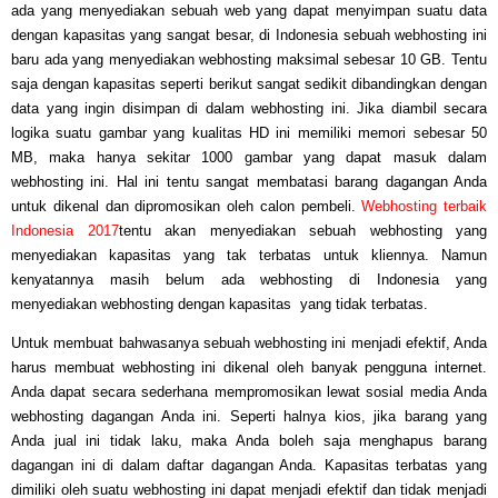
ada yang menyediakan sebuah web yang dapat menyimpan suatu data
dengan kapasitas yang sangat besar, di Indonesia sebuah webhosting ini
baru ada yang menyediakan webhosting maksimal sebesar 10 GB. Tentu
saja dengan kapasitas seperti berikut sangat sedikit dibandingkan dengan
data yang ingin disimpan di dalam webhosting ini. Jika diambil secara
logika suatu gambar yang kualitas HD ini memiliki memori sebesar 50
MB, maka hanya sekitar 1000 gambar yang dapat masuk dalam
webhosting ini. Hal ini tentu sangat membatasi barang dagangan Anda
untuk dikenal dan dipromosikan oleh calon pembeli.
Webhosting terbaik
Indonesia 2017
tentu akan menyediakan sebuah webhosting yang
menyediakan kapasitas yang tak terbatas untuk kliennya. Namun
kenyatannya masih belum ada webhosting di Indonesia yang
menyediakan webhosting dengan kapasitas yang tidak terbatas.
Untuk membuat bahwasanya sebuah webhosting ini menjadi efektif, Anda
harus membuat webhosting ini dikenal oleh banyak pengguna internet.
Anda dapat secara sederhana mempromosikan lewat sosial media Anda
webhosting dagangan Anda ini. Seperti halnya kios, jika barang yang
Anda jual ini tidak laku, maka Anda boleh saja menghapus barang
dagangan ini di dalam daftar dagangan Anda. Kapasitas terbatas yang
dimiliki oleh suatu webhosting ini dapat menjadi efektif dan tidak menjadi