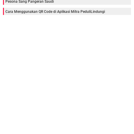
Pesona Sang Pangeran Saudi
Cara Menggunakan QR Code di Aplikasi Mitra PeduliLindungi