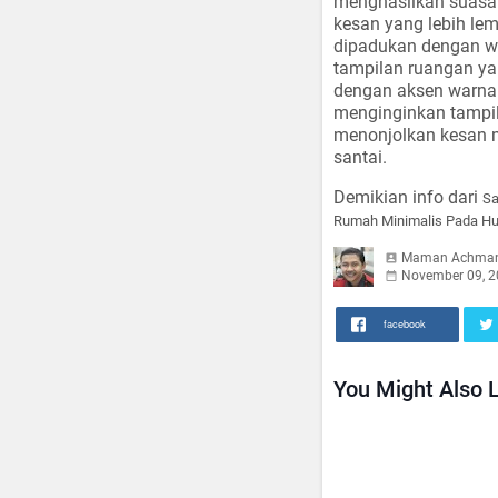
menghasilkan suasan
kesan yang lebih le
dipadukan dengan wa
tampilan ruangan ya
dengan aksen warna p
menginginkan tampil
menonjolkan kesan m
santai.
Demikian info dari
Sa
Rumah Minimalis Pada Hun
Maman Achma
November 09, 2
facebook
You Might Also L