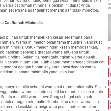
n pilihan warna dinding, sehingga kesan minimalis makin
o
a warna cat rumah minimalis berikut ini dapat Anda
d
nian sederhana agar terlihat menarik dan tidak monoton.
a Cat Rumah Minimalis
di pilihan untuk memberikan kesan sederhana pada
 hunian. Warna ini menonjolkan tema industrial yang kuat
ain minimalis. Untuk menghindari kesan membosankan,
P
binasikan beberapa gradasi warna abu-abu untuk
da dinding. Selain itu, menggabungkan warna abu-abu
lain seperti hitam atau putih dapat mempertegas desain cat
lih perabot dengan bahan kayu atau besi dengan warna
dirkan suasana minimalis yang lebih kuat.
 banyak dipilih sebagai warna cat rumah minimalis. Selain
enggunakan warna senada seperti krem untuk kesan manis
 Paints memiliki warna Love Song sebagai salah satu
t untuk ruangan minimalis. Tambahkan aksen warna lain
erti merah kecoklatan, beige atau peach untuk tampilan