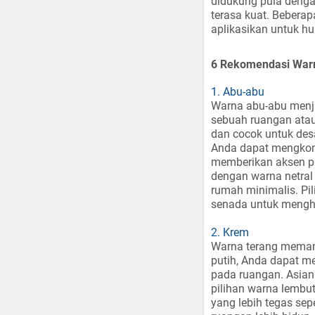
didukung pula denga
terasa kuat. Beberap
aplikasikan untuk hu
6 Rekomendasi Warn
1. Abu-abu
Warna abu-abu menja
sebuah ruangan atau
dan cocok untuk des
Anda dapat mengkom
memberikan aksen pa
dengan warna netral 
rumah minimalis. Pi
senada untuk mengha
2. Krem
Warna terang memang
putih, Anda dapat m
pada ruangan. Asian
pilihan warna lembu
yang lebih tegas sep