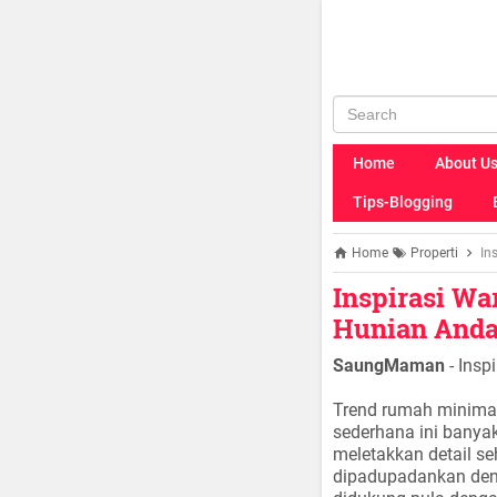
Home
About U
Tips-Blogging
Home
Properti
In
Inspirasi W
Hunian And
SaungMaman
- Insp
Trend rumah minimal
sederhana ini banya
meletakkan detail s
dipadupadankan denga