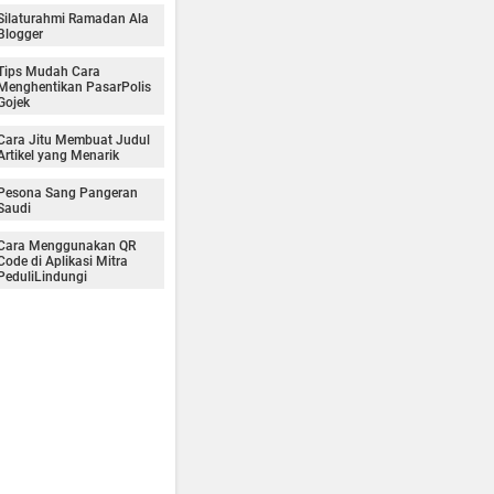
Silaturahmi Ramadan Ala
Blogger
Tips Mudah Cara
Menghentikan PasarPolis
Gojek
Cara Jitu Membuat Judul
Artikel yang Menarik
Pesona Sang Pangeran
Saudi
Cara Menggunakan QR
Code di Aplikasi Mitra
PeduliLindungi