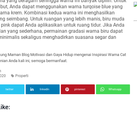
a yang beragam sehingga warna ini banyak dipilih. Untuk
mbut, Anda dapat menggunakan warna turqoise blue yang
rna krem. Kombinasi kedua warna ini menghasilkan
ng seimbang. Untuk ruangan yang lebih manis, biru muda
ink dapat Anda aplikasikan untuk ruang tidur. Jika Anda
an yang sederhana, permainan gradasi warna biru dapat
inimalis sekaligus menghadirkan suasana segar dan
ung Maman Blog Motivasi dan Gaya Hidup mengenai Inspirasi Warna Cat
ian Anda kali ini, semoga bermanfaat.
n
020
Properti
twitter
linkedin
pinterest
Whatsapp
ike: