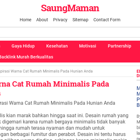
SaungMaman
Home
About
Privacy
Sitemap
Contact Form
s
Gaya Hidup
Kesehatan
Motivasi
Partnership
Backlink Murah Berkualitas
E
spirasi Warna Cat Rumah Minimalis Pada Hunian Anda
D
arna Cat Rumah Minimalis Pada
M
a
M
P
irasi Warna Cat Rumah Minimalis Pada Hunian Anda
B
is kian marak bahkan hingga saat ini. Desain rumah yang
B
k digemari karena rumah bergaya minimalis tidak banyak
M
b
ehingga rumah terasa nyaman dan mudah untuk
l
n berbagai furnitur dan perabot. Desain ini tentu harus
p