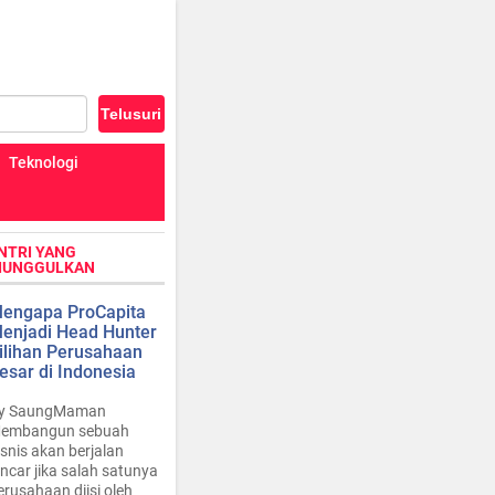
Teknologi
NTRI YANG
IUNGGULKAN
engapa ProCapita
enjadi Head Hunter
ilihan Perusahaan
esar di Indonesia
y SaungMaman
embangun sebuah
isnis akan berjalan
ancar jika salah satunya
erusahaan diisi oleh