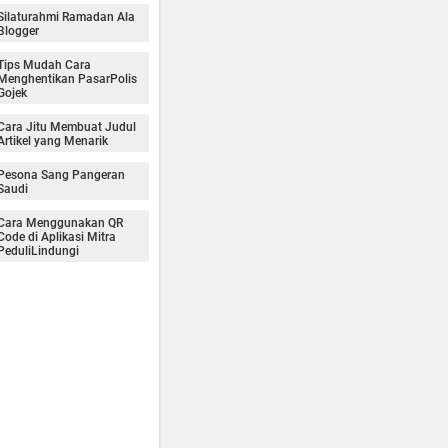
Silaturahmi Ramadan Ala
Blogger
Tips Mudah Cara
Menghentikan PasarPolis
Gojek
Cara Jitu Membuat Judul
Artikel yang Menarik
Pesona Sang Pangeran
Saudi
Cara Menggunakan QR
Code di Aplikasi Mitra
PeduliLindungi