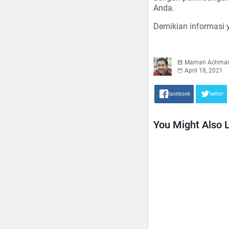
Anda.
Demikian informasi 
Maman Achma
April 18, 2021
facebook
twitter
You Might Also L