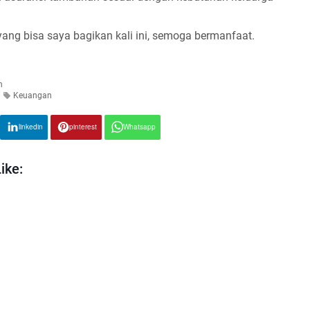
yang bisa saya bagikan kali ini, semoga bermanfaat.
n
Keuangan
linkedin
pinterest
Whatsapp
ike: