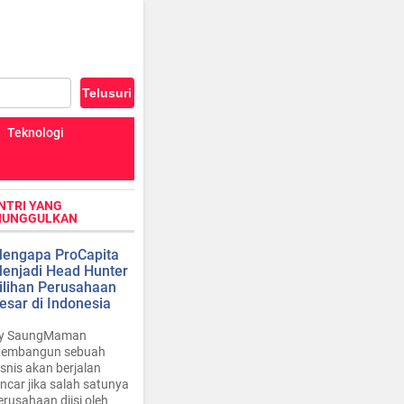
Teknologi
NTRI YANG
IUNGGULKAN
engapa ProCapita
enjadi Head Hunter
ilihan Perusahaan
esar di Indonesia
y SaungMaman
embangun sebuah
isnis akan berjalan
ancar jika salah satunya
erusahaan diisi oleh