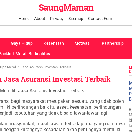
SaungMaman
Home
About
Privacy
Sitemap
Contact Form
s
Gaya Hidup
Kesehatan
Motivasi
Partnership
Backlink Murah Berkualitas
E
Tips Memilih Jasa Asuransi Investasi Terbaik
D
 Jasa Asuransi Investasi Terbaik
M
M
 Memilih Jasa Asuransi Investasi Terbaik
P
B
ansi bagi masyarakat merupakan sesuatu yang tidak boleh
liki perlindungan baik itu asset, kesehatan, perlindungan
B
njadi kebutuhan yang tidak bisa ditawar-tawar lagi.
M
b
kan masyarakat, masih awam terhadap apa yang namanya
l
tan dengan kurangnya kesadaran akan pentingnya memiliki
p