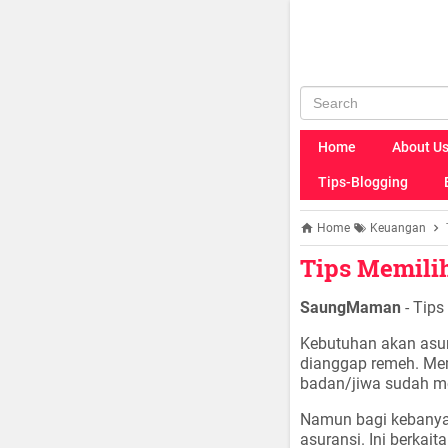
Home
About U
Tips-Blogging
Home
Keuangan
Tips Memilih
SaungMaman
- Tips
Kebutuhan akan asur
dianggap remeh. Memi
badan/jiwa sudah me
Namun bagi kebanya
asuransi. Ini berkai