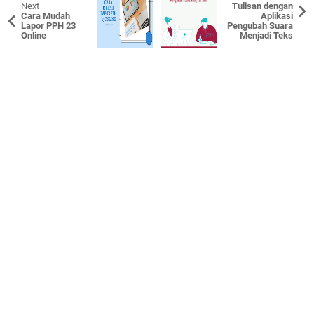
Next
Tulisan dengan
Cara Mudah
Aplikasi
Lapor PPH 23
Pengubah Suara
Online
Menjadi Teks