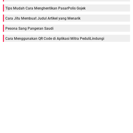
Tips Mudah Cara Menghentikan PasarPolis Gojek
Cara Jitu Membuat Judul Artikel yang Menarik
Pesona Sang Pangeran Saudi
Cara Menggunakan QR Code di Aplikasi Mitra PeduliLindungi