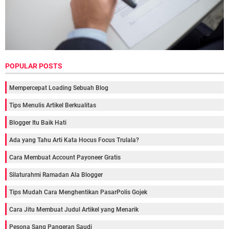
POPULAR POSTS
Mempercepat Loading Sebuah Blog
Tips Menulis Artikel Berkualitas
Blogger Itu Baik Hati
Ada yang Tahu Arti Kata Hocus Focus Trulala?
Cara Membuat Account Payoneer Gratis
Silaturahmi Ramadan Ala Blogger
Tips Mudah Cara Menghentikan PasarPolis Gojek
Cara Jitu Membuat Judul Artikel yang Menarik
Pesona Sang Pangeran Saudi