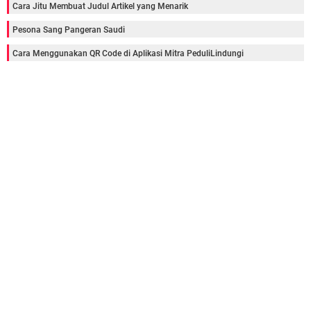
Cara Jitu Membuat Judul Artikel yang Menarik
Pesona Sang Pangeran Saudi
Cara Menggunakan QR Code di Aplikasi Mitra PeduliLindungi