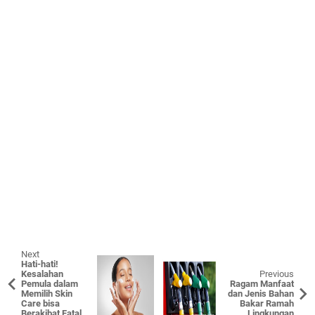
Next
Hati-hati!
Kesalahan
Previous
Pemula dalam
Ragam Manfaat
Memilih Skin
dan Jenis Bahan
Care bisa
Bakar Ramah
Berakibat Fatal
Lingkungan