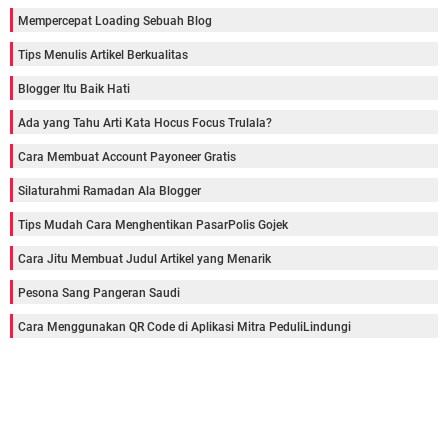
Mempercepat Loading Sebuah Blog
Tips Menulis Artikel Berkualitas
Blogger Itu Baik Hati
Ada yang Tahu Arti Kata Hocus Focus Trulala?
Cara Membuat Account Payoneer Gratis
Silaturahmi Ramadan Ala Blogger
Tips Mudah Cara Menghentikan PasarPolis Gojek
Cara Jitu Membuat Judul Artikel yang Menarik
Pesona Sang Pangeran Saudi
Cara Menggunakan QR Code di Aplikasi Mitra PeduliLindungi