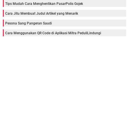
Tips Mudah Cara Menghentikan PasarPolis Gojek
Cara Jitu Membuat Judul Artikel yang Menarik
Pesona Sang Pangeran Saudi
Cara Menggunakan QR Code di Aplikasi Mitra PeduliLindungi