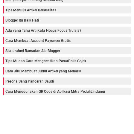
Mempercepat Loading Sebuah Blog
Tips Menulis Artikel Berkualitas
Blogger Itu Baik Hati
Ada yang Tahu Arti Kata Hocus Focus Trulala?
Cara Membuat Account Payoneer Gratis
Silaturahmi Ramadan Ala Blogger
Tips Mudah Cara Menghentikan PasarPolis Gojek
Cara Jitu Membuat Judul Artikel yang Menarik
Pesona Sang Pangeran Saudi
Cara Menggunakan QR Code di Aplikasi Mitra PeduliLindungi