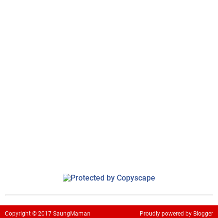
Copyright ©
2017
SaungMaman
Proudly powered
by Blogger