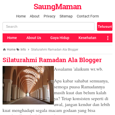
SaungMaman
Home
About
Privacy
Sitemap
Contact Form
Home
About Us
Gaya Hidup
Kesehatan
Home
Info
Silaturahmi Ramadan Ala Blogger
Silaturahmi Ramadan Ala Blogger
Assalamu 'alaikum wr.wb.
Apa kabar sahabat semuanya,
semoga puasa Ramadannya
masih kuat dan belum kalah
ya? Tetap konsisten seperti di
awal, jangan kendur dan lebih
kuat menghadapi segala macam godaan yang bisa