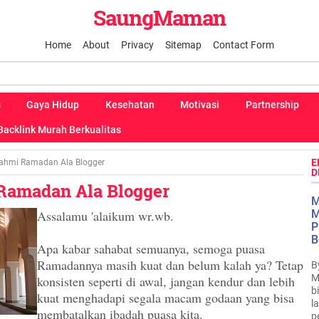
SaungMaman
Home
About
Privacy
Sitemap
Contact Form
s
Gaya Hidup
Kesehatan
Motivasi
Partnership
Backlink Murah Berkualitas
E
rahmi Ramadan Ala Blogger
D
 Ramadan Ala Blogger
M
Assalamu 'alaikum wr.wb.
M
P
B
Apa kabar sahabat semuanya, semoga puasa
Ramadannya masih kuat dan belum kalah ya? Tetap
B
M
konsisten seperti di awal, jangan kendur dan lebih
b
kuat menghadapi segala macam godaan yang bisa
l
membatalkan ibadah puasa kita.
p