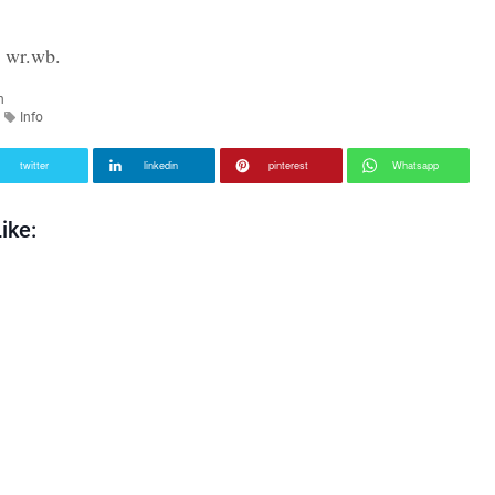
 wr.wb.
n
Info
twitter
linkedin
pinterest
Whatsapp
ike: