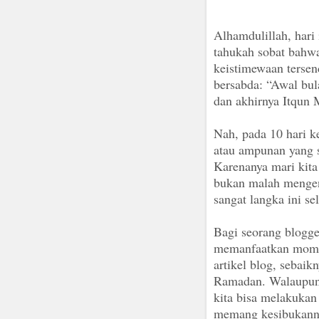
Alhamdulillah, hari
tahukah sobat bahwa
keistimewaan tersen
bersabda: “Awal bu
dan akhirnya Itqun 
Nah, pada 10 hari 
atau ampunan yang 
Karenanya mari kita
bukan malah mengen
sangat langka ini s
Bagi seorang blogge
memanfaatkan mome
artikel blog, sebai
Ramadan. Walaupun 
kita bisa melakukan
memang kesibukann