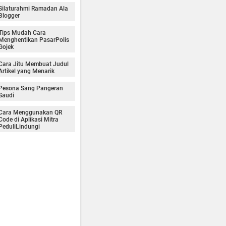
Silaturahmi Ramadan Ala
Blogger
Tips Mudah Cara
Menghentikan PasarPolis
Gojek
Cara Jitu Membuat Judul
Artikel yang Menarik
Pesona Sang Pangeran
Saudi
Cara Menggunakan QR
Code di Aplikasi Mitra
PeduliLindungi