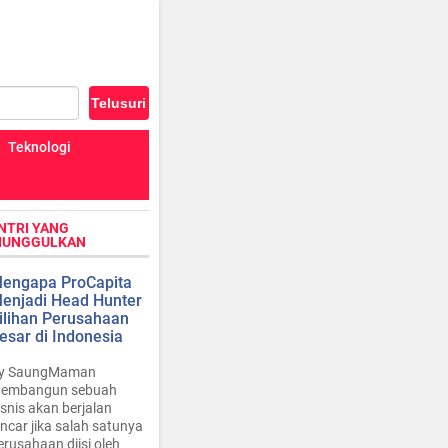
Teknologi
NTRI YANG
IUNGGULKAN
engapa ProCapita
enjadi Head Hunter
ilihan Perusahaan
esar di Indonesia
y SaungMaman
embangun sebuah
isnis akan berjalan
ancar jika salah satunya
erusahaan diisi oleh