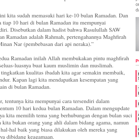
o
d
 ini kita sudah memasuki hari ke-10 bulan Ramadan. Dan
 tiap 10 hari di bulan Ramadan itu mempunyai
diri. Disebutkan dalam hadist bahwa Rasulullah SAW
lan Ramadan adalah Rahmah, pertengahannya Maghfirah
Minan Nar (pembebasan dari api neraka).”
kedua Ramadan inilah Allah membukakan pintu maghfirah
P
seluas-luasnya buat kaum muslimin dan muslimah.
 tingkatkan kualitas ibadah kita agar semakin membaik,
dur. Kapan lagi kita mendapatkan kesempatan yang
elain di bulan Ramadan.
r, tentunya kita mempunyai cara tersendiri dalam
ntum 10 hari kedua bulan Ramadan. Dalam mengupdate
knya kita memilih tema yang berhubungan dengan bulan suci
kita bukan orang yang ahli dalam bidang agama, namun
 hal-hal baik yang biasa dilakukan oleh mereka yang
ya dibidang keagamaan.