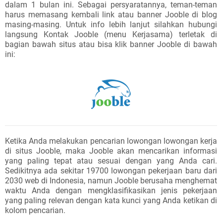
dalam 1 bulan ini. Sebagai persyaratannya, teman-teman
harus memasang kembali link atau banner Jooble di blog
masing-masing. Untuk info lebih lanjut silahkan hubungi
langsung Kontak Jooble (menu Kerjasama) terletak di
bagian bawah situs atau bisa klik banner Jooble di bawah
ini:
Ketika Anda melakukan pencarian lowongan lowongan kerja
di situs Jooble, maka Jooble akan mencarikan informasi
yang paling tepat atau sesuai dengan yang Anda cari.
Sedikitnya ada sekitar 19700 lowongan pekerjaan baru dari
2030 web di Indonesia, namun Jooble berusaha menghemat
waktu Anda dengan mengklasifikasikan jenis pekerjaan
yang paling relevan dengan kata kunci yang Anda ketikan di
kolom pencarian.