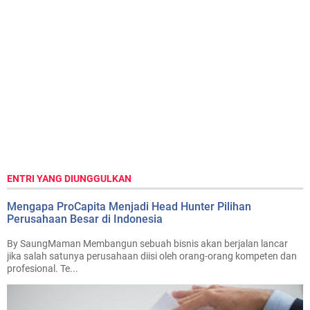
ENTRI YANG DIUNGGULKAN
Mengapa ProCapita Menjadi Head Hunter Pilihan
Perusahaan Besar di Indonesia
By SaungMaman Membangun sebuah bisnis akan berjalan lancar
jika salah satunya perusahaan diisi oleh orang-orang kompeten dan
profesional. Te...