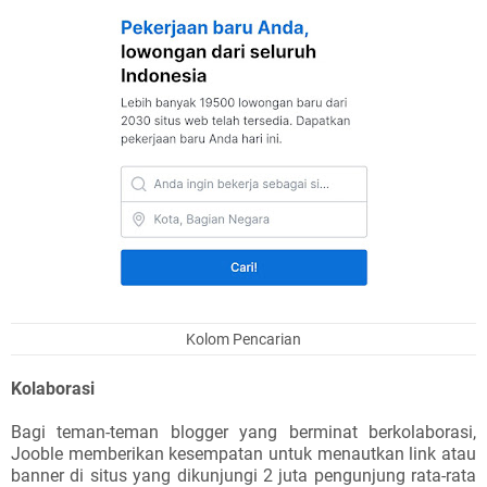
Kolom Pencarian
Kolaborasi
Bagi teman-teman blogger yang berminat berkolaborasi,
Jooble memberikan kesempatan untuk menautkan link atau
banner di situs yang dikunjungi 2 juta pengunjung rata-rata