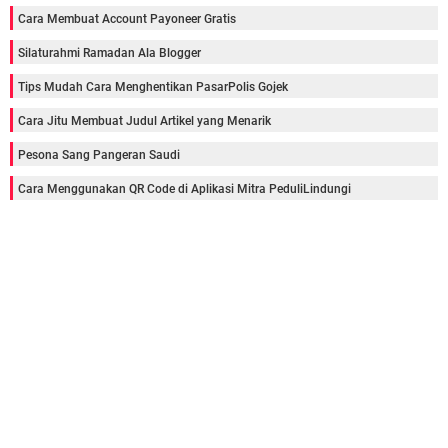
Cara Membuat Account Payoneer Gratis
Silaturahmi Ramadan Ala Blogger
Tips Mudah Cara Menghentikan PasarPolis Gojek
Cara Jitu Membuat Judul Artikel yang Menarik
Pesona Sang Pangeran Saudi
Cara Menggunakan QR Code di Aplikasi Mitra PeduliLindungi