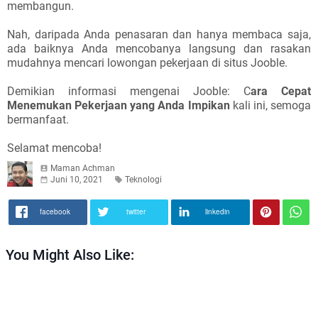
membangun.
Nah, daripada Anda penasaran dan hanya membaca saja,
ada baiknya Anda mencobanya langsung dan rasakan
mudahnya mencari lowongan pekerjaan di situs Jooble.
Demikian informasi mengenai Jooble: C
ara Cepat
Menemukan Pekerjaan
yang Anda Impikan
kali ini, semoga
bermanfaat.
Selamat mencoba!
Maman Achman
Juni 10, 2021
Teknologi
facebook
twitter
linkedin
You Might Also Like: