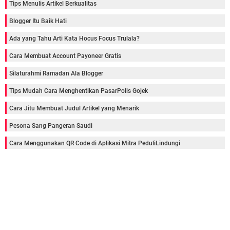
Tips Menulis Artikel Berkualitas
Blogger Itu Baik Hati
Ada yang Tahu Arti Kata Hocus Focus Trulala?
Cara Membuat Account Payoneer Gratis
Silaturahmi Ramadan Ala Blogger
Tips Mudah Cara Menghentikan PasarPolis Gojek
Cara Jitu Membuat Judul Artikel yang Menarik
Pesona Sang Pangeran Saudi
Cara Menggunakan QR Code di Aplikasi Mitra PeduliLindungi