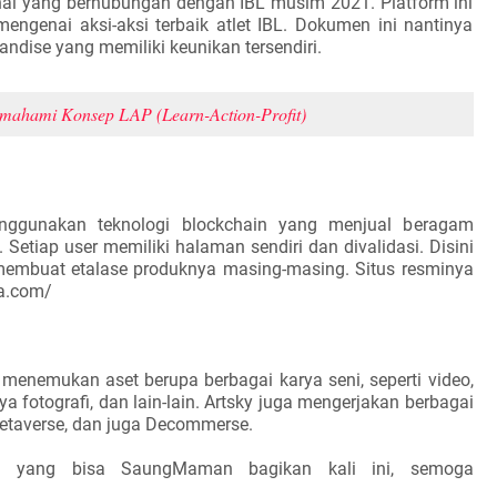
al yang berhubungan dengan IBL musim 2021. Platform ini
mengenai aksi-aksi terbaik atlet IBL. Dokumen ini nantinya
andise yang memiliki keunikan tersendiri.
mahami Konsep LAP (Learn-Action-Profit)
enggunakan teknologi blockchain yang menjual beragam
 Setiap user memiliki halaman sendiri dan divalidasi. Disini
membuat etalase produknya masing-masing. Situs resminya
la.com/
 menemukan aset berupa berbagai karya seni, seperti video,
arya fotografi, dan lain-lain. Artsky juga mengerjakan berbagai
Metaverse, dan juga Decommerse.
si yang bisa SaungMaman bagikan kali ini, semoga