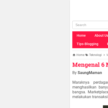
Home
About U
Tips-Blogging
Home
Teknologi
M
Mengenal 6 
By
SaungMaman
Maraknya perdaga
menghasilkan bany
bangsa. Marketplac
melakukan transaksi