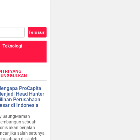
Teknologi
NTRI YANG
IUNGGULKAN
engapa ProCapita
enjadi Head Hunter
ilihan Perusahaan
esar di Indonesia
y SaungMaman
embangun sebuah
isnis akan berjalan
ancar jika salah satunya
erusahaan diisi oleh