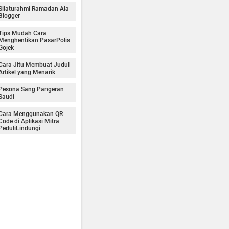
Silaturahmi Ramadan Ala
Blogger
Tips Mudah Cara
Menghentikan PasarPolis
Gojek
Cara Jitu Membuat Judul
Artikel yang Menarik
Pesona Sang Pangeran
Saudi
Cara Menggunakan QR
Code di Aplikasi Mitra
PeduliLindungi