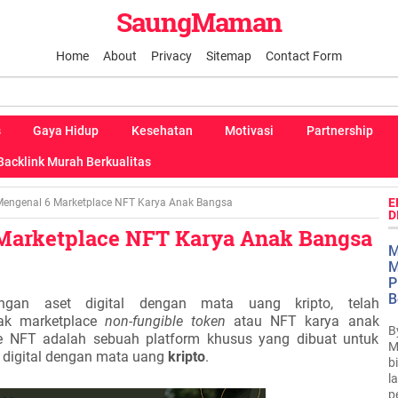
SaungMaman
Home
About
Privacy
Sitemap
Contact Form
s
Gaya Hidup
Kesehatan
Motivasi
Partnership
Backlink Murah Berkualitas
E
engenal 6 Marketplace NFT Karya Anak Bangsa
D
Marketplace NFT Karya Anak Bangsa
M
M
P
B
ngan aset digital dengan mata uang kripto, telah
ak marketplace
non-fungible token
atau NFT karya anak
B
e NFT adalah sebuah platform khusus yang dibuat untuk
M
 digital dengan mata uang
kripto
.
b
l
p