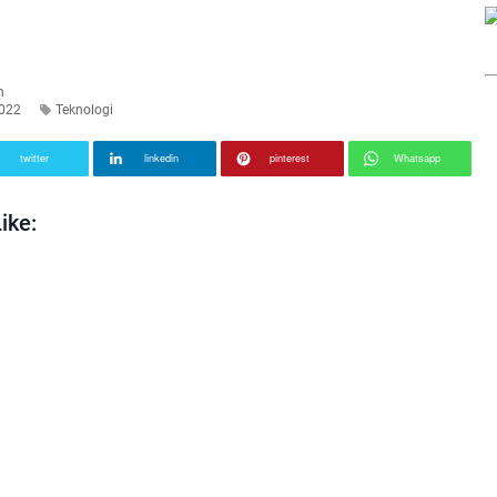
n
022
Teknologi
twitter
linkedin
pinterest
Whatsapp
ike: