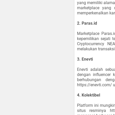
yang memiliki alamat
marketplace yang 
memperkenalkan kar
2. Paras.id
Marketplace Paras.
kepemilikan sejati 
Cryptocurrency NE
melakukan transaksi 
3. Enevti
Enevti adalah seb
dengan influencer 
berhubungan deng
https://enevti.com/ u
4. Kolektibel
Platform ini mungki
situs resminya ht