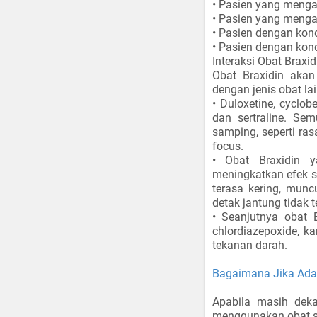
• Pasien yang meng
• Pasien yang meng
• Pasien dengan kond
• Pasien dengan kon
Interaksi Obat Braxid
Obat Braxidin akan
dengan jenis obat lai
• Duloxetine, cyclobe
dan sertraline. Se
samping, seperti ra
focus.
• Obat Braxidin 
meningkatkan efek s
terasa kering, munc
detak jantung tidak t
• Seanjutnya obat 
chlordiazepoxide, 
tekanan darah.
Bagaimana Jika Ada 
Apabila masih dek
menggunakan obat se