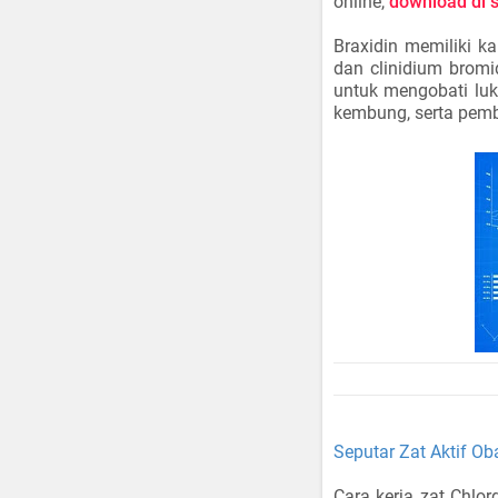
online,
download di s
Braxidin memiliki k
dan clinidium bromi
untuk mengobati luk
kembung, serta pemb
Seputar Zat Aktif Ob
Cara kerja zat Chlo