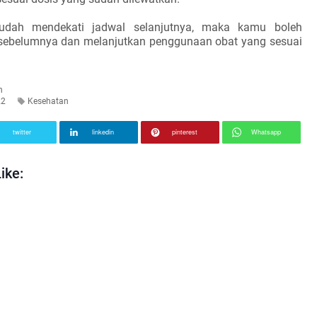
sudah mendekati jadwal selanjutnya, maka kamu boleh
sebelumnya dan melanjutkan penggunaan obat yang sesuai
n
22
Kesehatan
twitter
linkedin
pinterest
Whatsapp
ike: