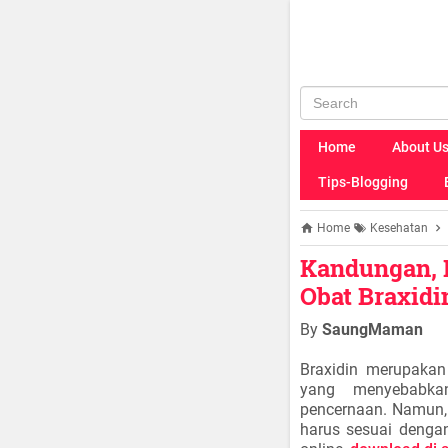
Home
About U
Tips-Blogging
Home
Kesehatan
Kandungan, M
Obat Braxidi
By
SaungMaman
Braxidin merupakan
yang menyebabka
pencernaan. Namun,
harus sesuai dengan