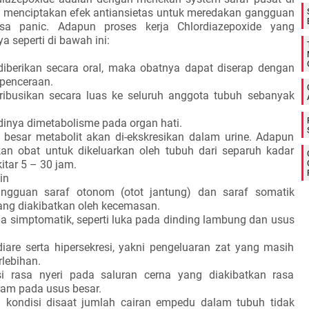
t menciptakan efek antiansietas untuk meredakan gangguan
a panic. Adapun proses kerja Chlordiazepoxide yang
a seperti di bawah ini:
 diberikan secara oral, maka obatnya dapat diserap dengan
 penceraan.
stribusikan secara luas ke seluruh anggota tubuh sebanyak
dinya dimetabolisme pada organ hati.
n besar metabolit akan di-ekskresikan dalam urine. Adapun
kan obat untuk dikeluarkan oleh tubuh dari separuh kadar
itar 5 – 30 jam.
in
angguan saraf otonom (otot jantung) dan saraf somatik
yang diakibatkan oleh kecemasan.
ala simptomatik, seperti luka pada dinding lambung dan usus
iare serta hipersekresi, yakni pengeluaran zat yang masih
rlebihan.
 rasa nyeri pada saluran cerna yang diakibatkan rasa
kram pada usus besar.
kondisi disaat jumlah cairan empedu dalam tubuh tidak