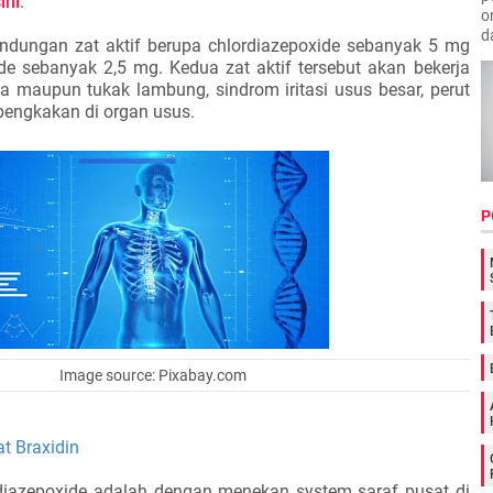
ini
.
o
d
andungan zat aktif berupa chlordiazepoxide sebanyak 5 mg
de sebanyak 2,5 mg. Kedua zat aktif tersebut akan bekerja
a maupun tukak lambung, sindrom iritasi usus besar, perut
engkakan di organ usus.
P
Image source: Pixabay.com
at Braxidin
rdiazepoxide adalah dengan menekan system saraf pusat di