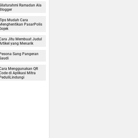
Silaturahmi Ramadan Ala
Blogger
Tips Mudah Cara
Menghentikan PasarPolis
Gojek
Cara Jitu Membuat Judul
Artikel yang Menarik
Pesona Sang Pangeran
Saudi
Cara Menggunakan QR
Code di Aplikasi Mitra
PeduliLindungi