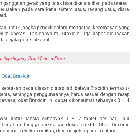
 gangguan gerak yang tidak bisa dikendalikan pada ureter.
erusakan pada cara kerja sistem usus, radang usus, diare,
aid.
akan untuk jangka pendek dalam mengatasi kecemasan yang
elum operasi. Tak hanya itu, Braxidin juga dapat digunakan
da gejala putus alkohol.
n Sepele yang Bisa Memicu Stress
 Obat Braxidin
disebutkan pada ulasan diatas tadi bahwa Braxidin termasuk
keras, sehingga penggunaannya harus sesuai dengan resep
 dewasa, obat Braxidin ini dapat dikonsumsi sebanyak 3 – 4
al untuk lansia sebanyak 1 – 2 tablet per hari, lalu
a bertahap hingga mencapai dosis efektif. Obat Braxidin
konsumsi sebelum makan, dan menjelang tidur malam.