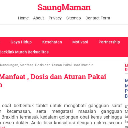
SaungMaman
Home
About
Privacy
Sitemap
Contact Form
s
Gaya Hidup
Kesehatan
Motivasi
Partnership
Backlink Murah Berkualitas
E
Kandungan, Manfaat , Dosis dan Aturan Pakai Obat Braxidin
D
anfaat , Dosis dan Aturan Pakai
M
n
M
P
B
 obat berbentuk tablet untuk mengobati gangguan saraf
B
n kecemasan, serta mengatasi masalah gangguan
M
b
 Braxidin termasuk kedalam golongan obat keras sehingga
l
 resep dokter. Anda bisa konsultasi dengan dokter secara
p