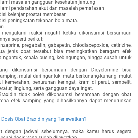
alami masalah gangguan kesehatan jantung
alami pendarahan akut dan masalah pernafasan
isi kelenjar prostat membesar
disi peningkatan tekanan bola mata.
in
 mengalami reaksi negatif ketika dikonsumsi bersamaan
nnya seperti berikut:
nzaprine, pregabalin, gabapetin, chlodiaxepoxide, cetirizine,
mua jenis obat tersebut bisa meningkatkan beragam efek
sa ngantuk, kepala pusing, kebingungan, hingga susah untuk
yang dikonsumsi bersamaan dengan Dicyclomine bisa
amping, mulai dari ngantuk, mata berkunang-kunang, mulut
ul kemerahan, penurunan keringat, kram di perut, sembelit,
eratur, linglung, serta gangguan daya ingat.
Braxidin tidak boleh dikonsumsi bersamaan dengan obat
karena efek samping yang dihasilkannya dapat menurunkan
Dosis Obat Braxidin yang Terlewatkan?
at dengan jadwal sebelumnya, maka kamu harus segera
suai dosis yang sudah dilewatkan.