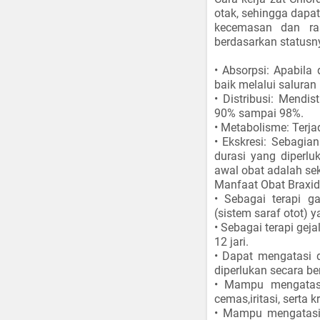
otak, sehingga dapa
kecemasan dan ras
berdasarkan statusny
• Absorpsi: Apabila
baik melalui saluran
• Distribusi: Mendi
90% sampai 98%.
• Metabolisme: Terja
• Ekskresi: Sebagia
durasi yang diperlu
awal obat adalah sek
Manfaat Obat Braxid
• Sebagai terapi g
(sistem saraf otot) 
• Sebagai terapi gej
12 jari.
• Dapat mengatasi d
diperlukan secara be
• Mampu mengatasi
cemas,iritasi, serta 
• Mampu mengatasi 