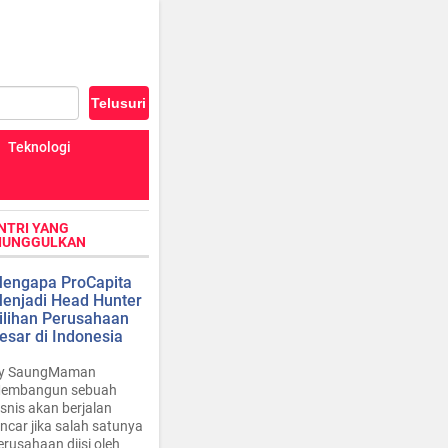
Teknologi
NTRI YANG
IUNGGULKAN
engapa ProCapita
enjadi Head Hunter
ilihan Perusahaan
esar di Indonesia
y SaungMaman
embangun sebuah
isnis akan berjalan
ancar jika salah satunya
erusahaan diisi oleh