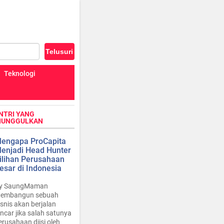
Teknologi
NTRI YANG
IUNGGULKAN
engapa ProCapita
enjadi Head Hunter
ilihan Perusahaan
esar di Indonesia
y SaungMaman
embangun sebuah
isnis akan berjalan
ancar jika salah satunya
erusahaan diisi oleh