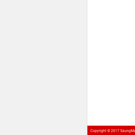
Copyright ©
2017
SaungM