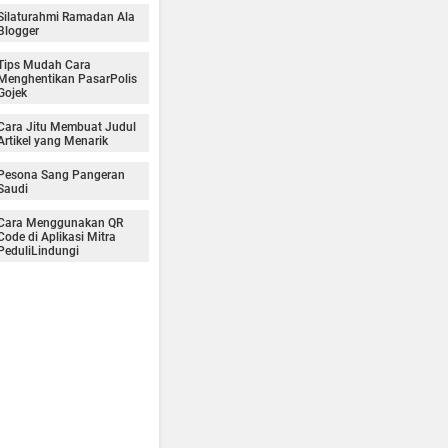
Silaturahmi Ramadan Ala
Blogger
Tips Mudah Cara
Menghentikan PasarPolis
Gojek
Cara Jitu Membuat Judul
Artikel yang Menarik
Pesona Sang Pangeran
Saudi
Cara Menggunakan QR
Code di Aplikasi Mitra
PeduliLindungi