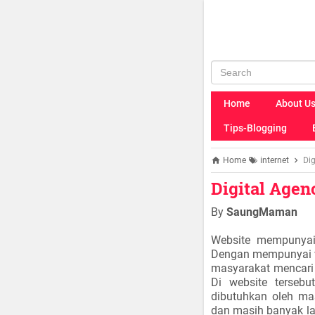
Home
About U
Tips-Blogging
Home
internet
Di
Digital Age
By
SaungMaman
Website mempunyai 
Dengan mempunyai we
masyarakat mencari 
Di website terseb
dibutuhkan oleh mas
dan masih banyak la