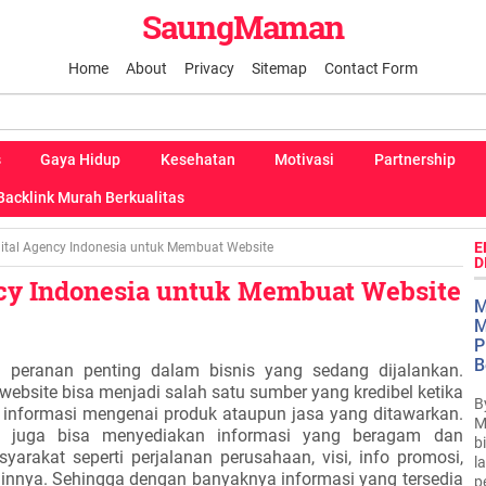
SaungMaman
Home
About
Privacy
Sitemap
Contact Form
s
Gaya Hidup
Kesehatan
Motivasi
Partnership
Backlink Murah Berkualitas
E
gital Agency Indonesia untuk Membuat Website
D
ncy Indonesia untuk Membuat Website
M
M
P
B
peranan penting dalam bisnis yang sedang dijalankan.
bsite bisa menjadi salah satu sumber yang kredibel ketika
B
informasi mengenai produk ataupun jasa yang ditawarkan.
M
ut juga bisa menyediakan informasi yang beragam dan
b
yarakat seperti perjalanan perusahaan, visi, info promosi,
l
innya. Sehingga dengan banyaknya informasi yang tersedia
p