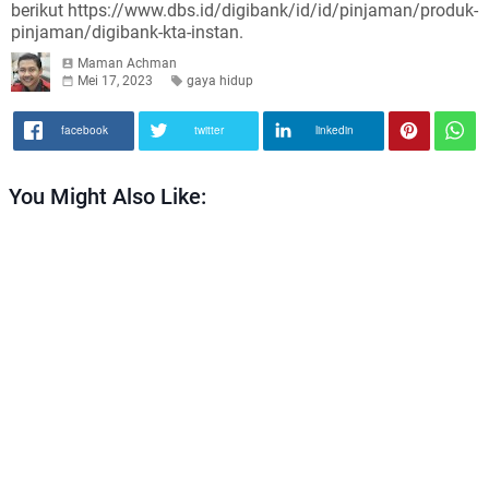
berikut https://www.dbs.id/digibank/id/id/pinjaman/produk-
pinjaman/digibank-kta-instan.
Maman Achman
Mei 17, 2023
gaya hidup
facebook
twitter
linkedin
You Might Also Like: