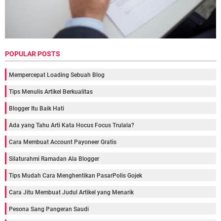
POPULAR POSTS
Mempercepat Loading Sebuah Blog
Tips Menulis Artikel Berkualitas
Blogger Itu Baik Hati
Ada yang Tahu Arti Kata Hocus Focus Trulala?
Cara Membuat Account Payoneer Gratis
Silaturahmi Ramadan Ala Blogger
Tips Mudah Cara Menghentikan PasarPolis Gojek
Cara Jitu Membuat Judul Artikel yang Menarik
Pesona Sang Pangeran Saudi