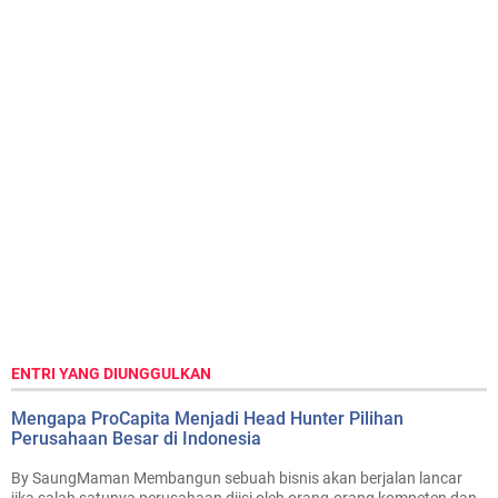
ENTRI YANG DIUNGGULKAN
Mengapa ProCapita Menjadi Head Hunter Pilihan
Perusahaan Besar di Indonesia
By SaungMaman Membangun sebuah bisnis akan berjalan lancar
jika salah satunya perusahaan diisi oleh orang-orang kompeten dan