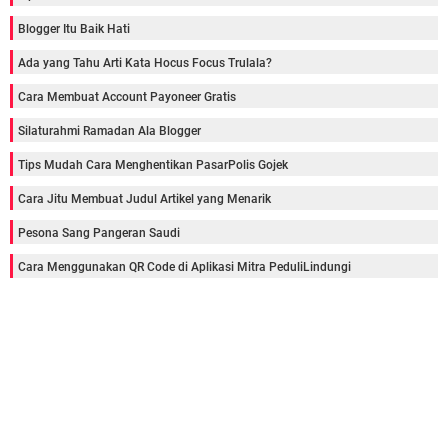
Blogger Itu Baik Hati
Ada yang Tahu Arti Kata Hocus Focus Trulala?
Cara Membuat Account Payoneer Gratis
Silaturahmi Ramadan Ala Blogger
Tips Mudah Cara Menghentikan PasarPolis Gojek
Cara Jitu Membuat Judul Artikel yang Menarik
Pesona Sang Pangeran Saudi
Cara Menggunakan QR Code di Aplikasi Mitra PeduliLindungi