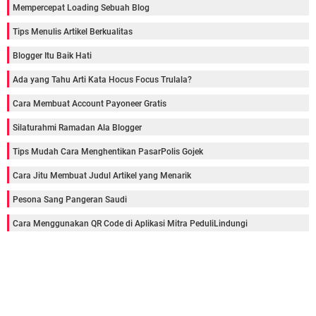
Mempercepat Loading Sebuah Blog
Tips Menulis Artikel Berkualitas
Blogger Itu Baik Hati
Ada yang Tahu Arti Kata Hocus Focus Trulala?
Cara Membuat Account Payoneer Gratis
Silaturahmi Ramadan Ala Blogger
Tips Mudah Cara Menghentikan PasarPolis Gojek
Cara Jitu Membuat Judul Artikel yang Menarik
Pesona Sang Pangeran Saudi
Cara Menggunakan QR Code di Aplikasi Mitra PeduliLindungi