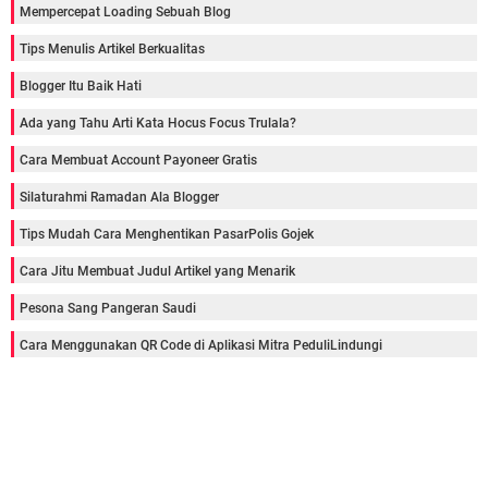
Mempercepat Loading Sebuah Blog
Tips Menulis Artikel Berkualitas
Blogger Itu Baik Hati
Ada yang Tahu Arti Kata Hocus Focus Trulala?
Cara Membuat Account Payoneer Gratis
Silaturahmi Ramadan Ala Blogger
Tips Mudah Cara Menghentikan PasarPolis Gojek
Cara Jitu Membuat Judul Artikel yang Menarik
Pesona Sang Pangeran Saudi
Cara Menggunakan QR Code di Aplikasi Mitra PeduliLindungi