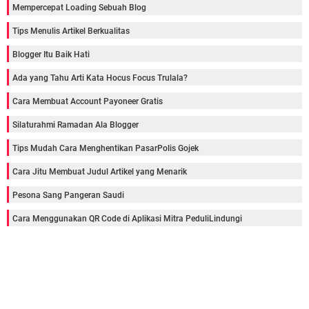
Mempercepat Loading Sebuah Blog
Tips Menulis Artikel Berkualitas
Blogger Itu Baik Hati
Ada yang Tahu Arti Kata Hocus Focus Trulala?
Cara Membuat Account Payoneer Gratis
Silaturahmi Ramadan Ala Blogger
Tips Mudah Cara Menghentikan PasarPolis Gojek
Cara Jitu Membuat Judul Artikel yang Menarik
Pesona Sang Pangeran Saudi
Cara Menggunakan QR Code di Aplikasi Mitra PeduliLindungi