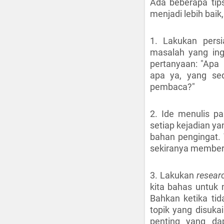
Ada beberapa tips
menjadi lebih baik,
1. Lakukan pers
masalah yang ingi
pertanyaan: "Apa 
apa ya, yang sed
pembaca?"
2. Ide menulis pa
setiap kejadian ya
bahan pengingat. Y
sekiranya membera
3. Lakukan
resea
kita bahas untuk
Bahkan ketika ti
topik yang disuk
penting yang d