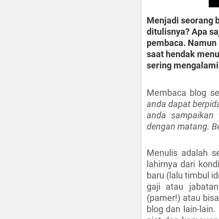
Menjadi seorang b
ditulisnya? Apa sa
pembaca. Namun a
saat hendak menuli
sering mengalami 
Membaca blog se
anda dapat berpida
anda sampaikan t
dengan matang. Be
Menulis adalah se
lahirnya dari kon
baru (lalu timbul i
gaji atau jabatan
(pamer!) atau bis
blog dan lain-lai