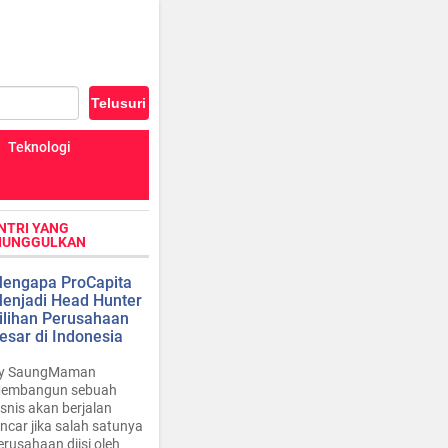
Teknologi
NTRI YANG
IUNGGULKAN
engapa ProCapita
enjadi Head Hunter
ilihan Perusahaan
esar di Indonesia
y SaungMaman
embangun sebuah
isnis akan berjalan
ancar jika salah satunya
erusahaan diisi oleh