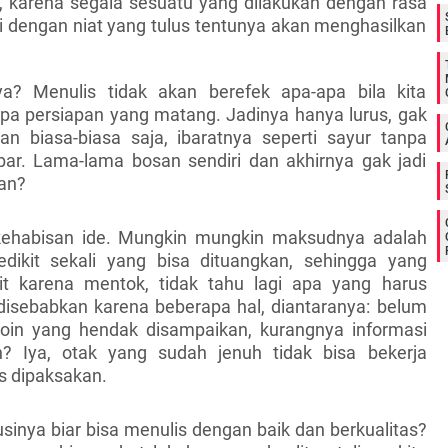
 karena segala sesuatu yang dilakukan dengan rasa
i dengan niat yang tulus tentunya akan menghasilkan
ya? Menulis tidak akan berefek apa-apa bila kita
a persiapan yang matang. Jadinya hanya lurus, gak
an biasa-biasa saja, ibaratnya seperti sayur tanpa
ar. Lama-lama bosan sendiri dan akhirnya gak jadi
kan?
kehabisan ide. Mungkin mungkin maksudnya adalah
edikit sekali yang bisa dituangkan, sehingga yang
kit karena mentok, tidak tahu lagi apa yang harus
i disebabkan karena beberapa hal, diantaranya: belum
oin yang hendak disampaikan, kurangnya informasi
? Iya, otak yang sudah jenuh tidak bisa bekerja
s dipaksakan.
sinya biar bisa menulis dengan baik dan berkualitas?