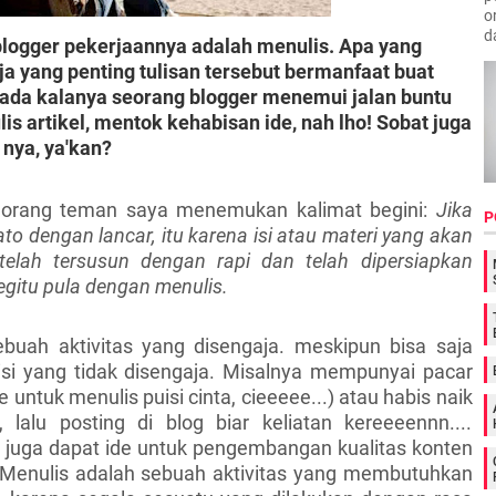
o
d
logger pekerjaannya adalah menulis. Apa yang
ja yang penting tulisan tersebut bermanfaat buat
da kalanya seorang blogger menemui jalan buntu
s artikel, mentok kehabisan ide, nah lho! Sobat juga
nya, ya'kan?
orang teman saya menemukan kalimat begini:
Jika
P
to dengan lancar, itu karena isi atau materi yang akan
elah tersusun dengan rapi dan telah dipersiapkan
gitu pula dengan menulis.
buah aktivitas yang disengaja. meskipun bisa saja
disi yang tidak disengaja. Misalnya mempunyai pacar
de untuk menulis puisi cinta, cieeeee...) atau habis naik
, lalu posting di blog biar keliatan kereeeennn....
a juga dapat ide untuk pengembangan kualitas konten
n. Menulis adalah sebuah aktivitas yang membutuhkan