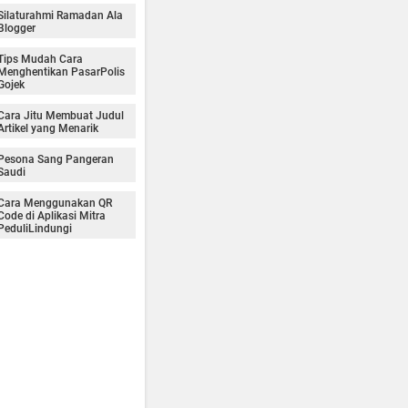
Silaturahmi Ramadan Ala
Blogger
Tips Mudah Cara
Menghentikan PasarPolis
Gojek
Cara Jitu Membuat Judul
Artikel yang Menarik
Pesona Sang Pangeran
Saudi
Cara Menggunakan QR
Code di Aplikasi Mitra
PeduliLindungi