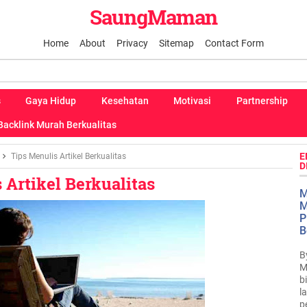
SaungMaman
Home
About
Privacy
Sitemap
Contact Form
s
Gaya Hidup
Kesehatan
Motivasi
Partnership
Backlink Murah Berkualitas
E
Tips Menulis Artikel Berkualitas
D
 Artikel Berkualitas
M
M
P
B
B
M
b
l
p