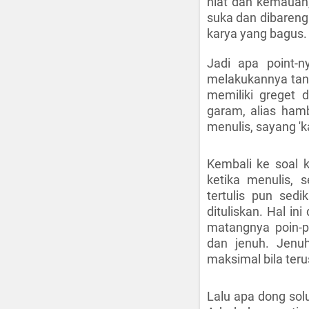
niat dan kemauan,
suka dan dibareng
karya yang bagus.
Jadi apa point-n
melakukannya tanp
memiliki greget d
garam, alias hamb
menulis, sayang '
Kembali ke soal 
ketika menulis, s
tertulis pun sedi
dituliskan. Hal in
matangnya poin-p
dan jenuh. Jenuh
maksimal bila teru
Lalu apa dong solu