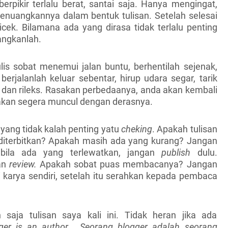
berpikir terlalu berat, santai saja. Hanya mengingat,
nuangkannya dalam bentuk tulisan. Setelah selesai
icek. Bilamana ada yang dirasa tidak terlalu penting
angkanlah.
lis sobat menemui jalan buntu, berhentilah sejenak,
 berjalanlah keluar sebentar, hirup udara segar, tarik
 dan rileks. Rasakan perbedaanya, anda akan kembali
 akan segera muncul dengan derasnya.
ni yang tidak kalah penting yatu
cheking
. Apakah tulisan
diterbitkan? Apakah masih ada yang kurang? Jangan
pabila ada yang terlewatkan, jangan
publish
dulu.
an
review.
Apakah sobat puas membacanya? Jangan
i karya sendiri, setelah itu serahkan kepada pembaca
 saja tulisan saya kali ini. Tidak heran jika ada
er is an author... Seorang blogger adalah seorang