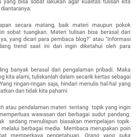
 yang bisa sobat lakukan agar kualitas tulisan kita
 diantaranya:
iapan secara matang, baik materi maupun pokok
n sobat tuangkan. Materi tulisan bisa berasal dari
ya, yang dicari para pembaca blog?" atau "Informasi
ang trend saat ini dan ingin diketahui oleh para
ling banyak berasal dari pengalaman pribadi. Maka
ng kita alami, tuliskanlah dalam secarik kertas sebagai
ang ringan-ringan saja, hindari menulis hal-hal yang
tkan dan tidak kita pahami
rch
atau pendalaman materi tentang topik yang ingin
 memperluas wawasan dari berbagai sudut pandang.
dak sedang menulispun biasakan mempelajari topik-
ai melalui berbagai media. Membaca merupakan poin
apat memperkaya pengetahuan.
Orang yang suka