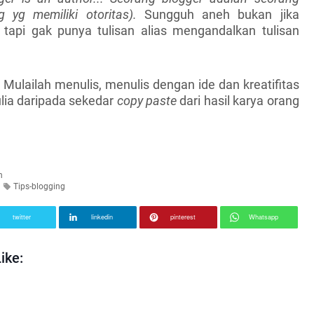
g yg memiliki otoritas).
Sungguh aneh bukan jika
tapi gak punya tulisan alias mengandalkan tulisan
Mulailah menulis, menulis dengan ide dan kreatifitas
mulia daripada sekedar
copy paste
dari
hasil karya orang
n
Tips-blogging
twitter
linkedin
pinterest
Whatsapp
ike: