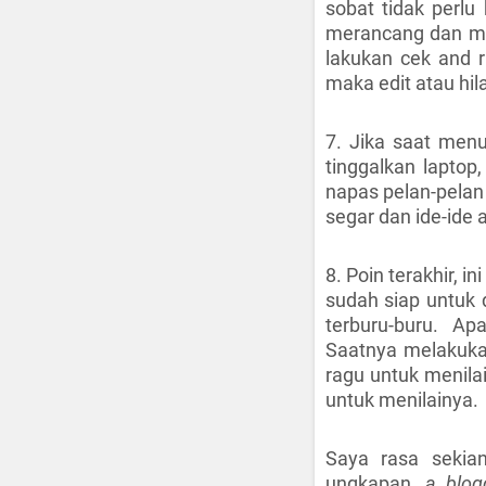
sobat tidak perlu 
merancang dan me
lakukan cek and r
maka edit atau hil
7. Jika saat menu
tinggalkan laptop,
napas pelan-pelan
segar dan ide-ide
8. Poin terakhir, i
sudah siap untuk 
terburu-buru. A
Saatnya melakuk
ragu untuk menila
untuk menilainya.
Saya rasa sekian
ungkapan,
a blogg